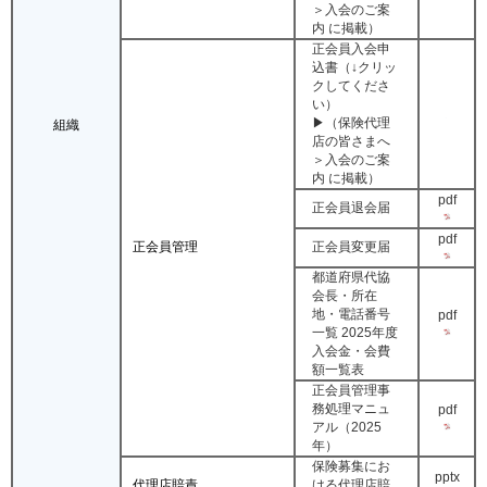
＞入会のご案
内 に掲載）
正会員入会申
込書（↓クリッ
クしてくださ
い）
▶（保険代理
組織
店の皆さまへ
＞入会のご案
内 に掲載）
pdf
正会員退会届
pdf
正会員管理
正会員変更届
都道府県代協
会長・所在
地・電話番号
pdf
一覧 2025年度
入会金・会費
額一覧表
正会員管理事
務処理マニュ
pdf
アル（2025
年）
保険募集にお
pptx
代理店賠責
ける代理店賠