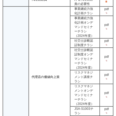
責の必要性
事業継続力強
pdf
化計画チラシ
事業継続力強
化計画オンデ
pdf
マンドセミナ
ーチラシ
（2024年度）
社労士診断認
pdf
証制度チラシ
社労士診断認
証制度オンデ
pdf
マンドセミナ
ーチラシ
（2024年度）
リスクマネジ
pdf
代理店の価値向上策
メント講座チ
ラシ
リスクマネジ
メントオンデ
pdf
マンドセミナ
ーチラシ
（2024年度）
JSA-S1003チ
pdf
ラシ