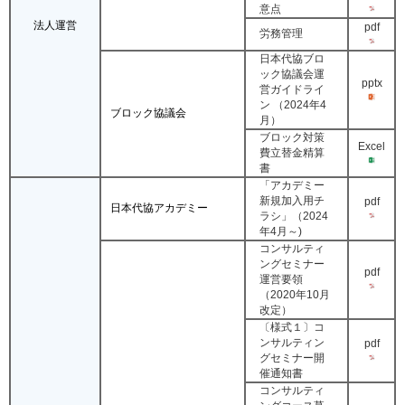
意点
法人運営
pdf
労務管理
日本代協ブロ
ック協議会運
pptx
営ガイドライ
ン （2024年4
ブロック協議会
月）
ブロック対策
Excel
費立替金精算
書
「アカデミー
新規加入用チ
pdf
日本代協アカデミー
ラシ」（2024
年4月～)
コンサルティ
ングセミナー
pdf
運営要領
（2020年10月
改定）
〔様式１〕コ
ンサルティン
pdf
グセミナー開
催通知書
コンサルティ