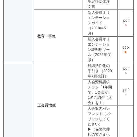
認定証団体注
文書
新入会員オリ
エンテーショ
pdf
ンガイド
（2018年5
月）
教育・研修
新入会員オリ
エンテーショ
pptx
ン説明用ツー
ル（2025年度
版）
組織活性化の
pdf
手引き （2020
年7月改訂）
入会資料請求
チラシ「1年間
pdf
で、1会員が、
1名ご紹介（入
会）を！」
正会員増強
入会案内パン
フレット（↓ク
リックしてく
ださい）
▶（保険代理
店の皆さまへ