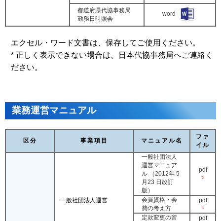
都道府県代協事務局
word
勤務日時照会
エクセル・ワード文書は、保存してご使用ください。
*
正しく表示できない場合は、日本代協事務局へご連絡く
ださい。
業務運営マニュアル
ファ
区分
事業項目
マニュアル名
イル
一般社団法人
運営マニュア
pdf
ル （2012年 5
月23 日改訂
版）
会員資格・会
pdf
一般社団法人運営
費の考え方
定款変更の留
pdf