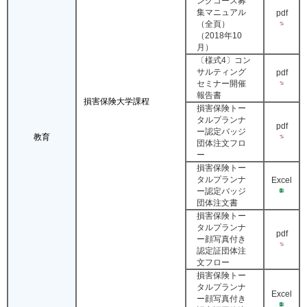
ングコース募
集マニュアル
pdf
（全頁）
（2018年10
月）
〔様式4〕コン
サルティング
pdf
セミナー開催
報告書
損害保険大学課程
損害保険トー
タルプランナ
pdf
ー認定バッジ
教育
団体注文フロ
ー
損害保険トー
タルプランナ
Excel
ー認定バッジ
団体注文書
損害保険トー
タルプランナ
pdf
ー顔写真付き
認定証団体注
文フロー
損害保険トー
タルプランナ
Excel
ー顔写真付き