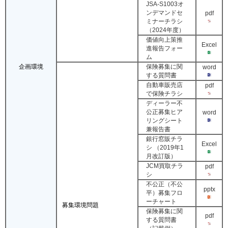
JSA-S1003オ
ンデマンドセ
pdf
ミナーチラシ
（2024年度）
価値向上策推
Excel
進報告フォー
ム
企画環境
保険募集に関
word
する質問書
自動車販売店
pdf
で保険チラシ
ディーラー不
公正募集ヒア
word
リングシート
兼報告書
銀行窓販チラ
Excel
シ （2019年1
月改訂版）
JCM買取チラ
pdf
シ
不公正（不公
pptx
平）募集フロ
ーチャート
募集環境問題
保険募集に関
pdf
する質問書