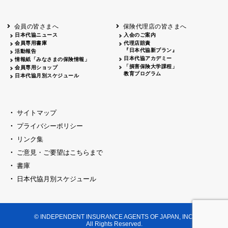
会員の皆さまへ
保険代理店の皆さまへ
日本代協ニュース
入会のご案内
会員専用書庫
代理店賠責
『日本代協新プラン』
活動報告
日本代協アカデミー
情報紙「みなさまの保険情報」
「損害保険大学課程」
会員専用ショップ
教育プログラム
日本代協月別スケジュール
サイトマップ
プライバシーポリシー
リンク集
ご意見・ご要望はこちらまで
書庫
日本代協月別スケジュール
© INDEPENDENT INSURANCE AGENTS OF JAPAN, INC.
All Rights Reserved.