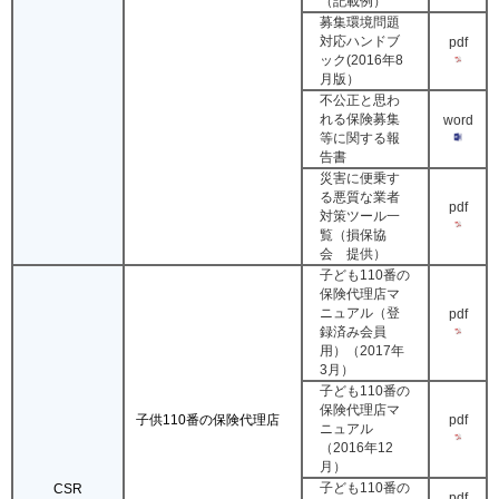
（記載例）
募集環境問題
対応ハンドブ
pdf
ック(2016年8
月版）
不公正と思わ
れる保険募集
word
等に関する報
告書
災害に便乗す
る悪質な業者
pdf
対策ツール一
覧（損保協
会 提供）
子ども110番の
保険代理店マ
ニュアル（登
pdf
録済み会員
用）（2017年
3月）
子ども110番の
保険代理店マ
pdf
子供110番の保険代理店
ニュアル
（2016年12
月）
子ども110番の
CSR
pdf