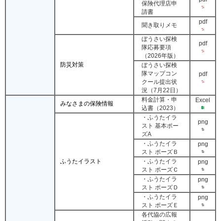
保険代理店申
請書
pdf
聞き取りメモ
ぼうさい探検
pdf
隊応募要項
（2026年版）
防災対策
ぼうさい探検
隊マップコン
pdf
クール提出状
況（7月22日）
料金計算・申
Excel
みなさまの保険情報
込書（2023）
・ふうたイラ
png
スト 基本ポー
ズA
・ふうたイラ
png
スト ポーズＢ
ふうたイラスト
・ふうたイラ
png
スト ポーズＣ
・ふうたイラ
png
スト ポーズＤ
・ふうたイラ
png
スト ポーズＥ
各代協の広報