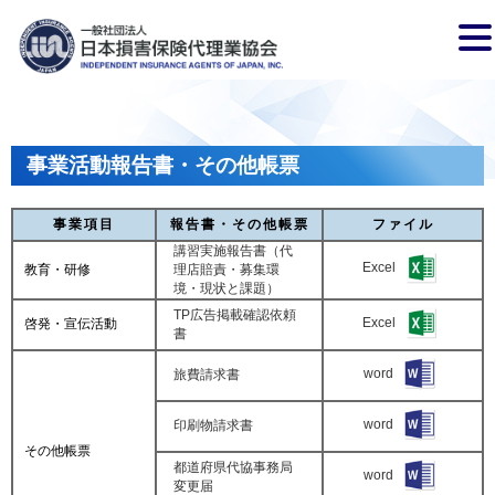
事業活動報告書・その他帳票
事業項目
報告書・その他帳票
ファイル
講習実施報告書（代
Excel
教育・研修
理店賠責・募集環
境・現状と課題）
TP広告掲載確認依頼
Excel
啓発・宣伝活動
書
word
旅費請求書
word
印刷物請求書
その他帳票
都道府県代協事務局
word
変更届