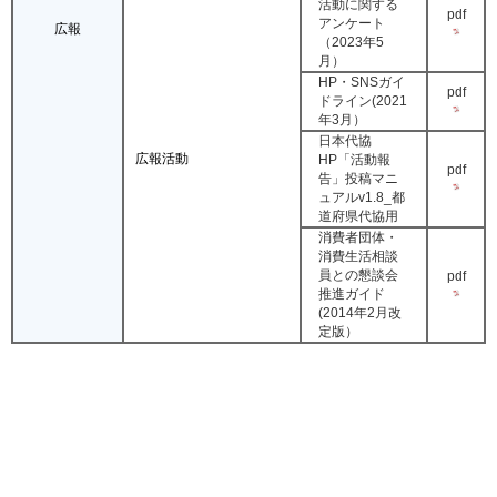
活動に関する
pdf
アンケート
広報
（2023年5
月）
HP・SNSガイ
pdf
ドライン(2021
年3月）
日本代協
広報活動
HP「活動報
pdf
告」投稿マニ
ュアルv1.8_都
道府県代協用
消費者団体・
消費生活相談
員との懇談会
pdf
推進ガイド
(2014年2月改
定版）