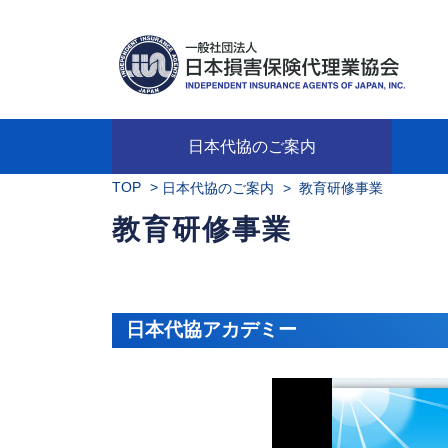
日本代協のご案内
TOP
>
日本代協のご案内
> 教育研修事業
日本代協のご案内
業務・財務・行動規範、方針等に関す
主な活動
教育研修事業
新着情報
会長
概要
組織
役員
日本
損害
「コ
損害
教育
損害
保険
なぜ
自動
事故
る資料
グラ
教育研修事業
日本代協アカデミー