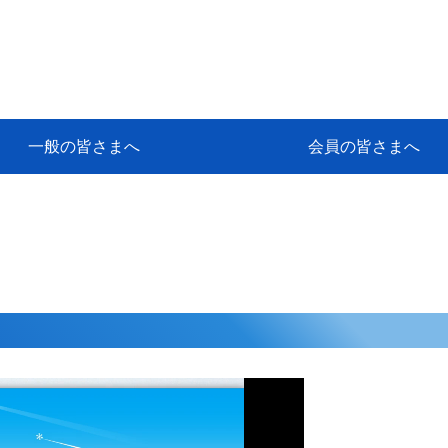
一般の皆さまへ
会員の皆さまへ
挨拶
等
代協アカデミー
保険大学課程とは
ンサルティングコース」教育プロ
保険トータルプランナーとは
研修事業のあゆみ
保険代理店とは
とは何か？
保険は必要か？
車事故への対応
や災害への心構え
代理店のしごと
日本代協がめざす理想の代理店
保険の相談は損害保険トータル
保険は何のために・・・
保険の必要性
自動車事故発生時
自賠責保険 (強制保険)
ひき逃げ・無保険自動車・盗難
賠償問題の解決～事故後の流れ
交通事故を起こした時の責任
主な交通事故（自賠責・自動車
日本代協ニュース
会員専用書庫
活動報告
情報紙「みなさまの保険情報」
会員専用ショップ
日本代協月別スケジュール
代協とは
代協の目的
入会の資格
入会の特典
入会方法
代理店賠責『日本代協新プラン
保険期間と保険開始日
保険料の算出基準・基本保険料
契約方式・加入方法
お問い合わせ先
高額補償プラン（免責100万円）
主な免責事由
よくある質問Q&A
参考:保険業法と代理店の責任
ム
ナーに！
よる事故の場合
に関するご相談
要