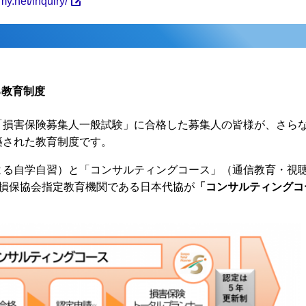
my.net/inquiry/
る教育制度
「損害保険募集人一般試験」に合格した募集人の皆様が、さら
築された教育制度です。
よる自学自習）と「コンサルティングコース」（通信教育・視
、損保協会指定教育機関である日本代協が
「コンサルティングコ
。