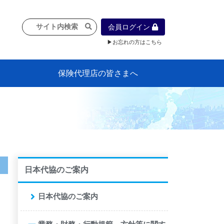
会員ログイン
▶お忘れの方はこちら
保険代理店の皆さまへ
像
プラン
車等に
保険）
』の概
各種議事録
インフォメーション（体制整備の豆知
代理店合併Q&A
代理店経営サポートデスク支援ツール
政治連盟
社会貢献活動・公開講座
地球環境保全活動
消費者団体との懇談会
各種研修・広報活動
代協活動の新聞掲載記事
情報紙「みなさまの保険情報」
申込み方法
頒布品
購入方法
入会のご案内
代理店賠責『日本代協新プラン』
日本代協アカデミー
「損害保険大学課程」教育プログラム
識）
日本代協のご案内
日本代協のご案内