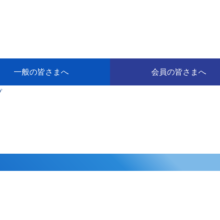
一般の皆さまへ
会員の皆さまへ
プ
挨拶
等
代協アカデミー
保険大学課程とは
ンサルティングコース」教育プロ
保険トータルプランナーとは
研修事業のあゆみ
保険代理店とは
とは何か？
保険は必要か？
車事故への対応
や災害への心構え
代理店のしごと
日本代協がめざす理想の代理店
保険の相談は損害保険トータル
保険は何のために・・・
保険の必要性
自動車事故発生時
自賠責保険 (強制保険)
ひき逃げ・無保険自動車・盗難
賠償問題の解決～事故後の流れ
交通事故を起こした時の責任
主な交通事故（自賠責・自動車
日本代協ニュース
会員専用書庫
活動報告
情報紙「みなさまの保険情報」
会員専用ショップ
日本代協月別スケジュール
代協とは
代協の目的
入会の資格
入会の特典
入会方法
代理店賠責『日本代協新プラン
保険期間と保険開始日
保険料の算出基準・基本保険料
契約方式・加入方法
お問い合わせ先
高額補償プラン（免責100万円）
主な免責事由
よくある質問Q&A
参考:保険業法と代理店の責任
ム
ナーに！
よる事故の場合
に関するご相談
要