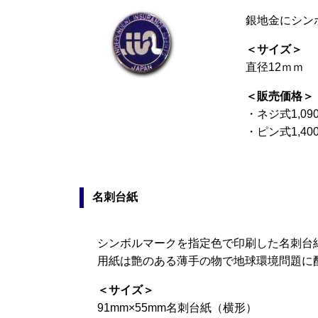
銀地金にシン
＜サイズ＞
直径12ｍｍ
＜販売価格＞
・ネジ式1,0
・ピン式1,4
名刺台紙
シンボルマークを指定色で印刷した名刺台
用紙は艶のある薄手の物で地球環境問題に
＜サイズ＞
91mm×55mm名刺台紙（横形）