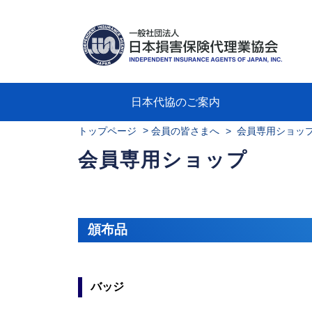
日本代協のご案内
>
トップページ
会員の皆さまへ
> 会員専用ショッ
日本代協のご案内
業務・財務・行動規範、方針等に関す
主な活動
教育研修事業
新着情報
会長
概要
組織
役員
日本
損害
「コ
損害
教育
損害
保険
なぜ
自動
事故
る資料
グラ
会員専用ショップ
頒布品
バッジ