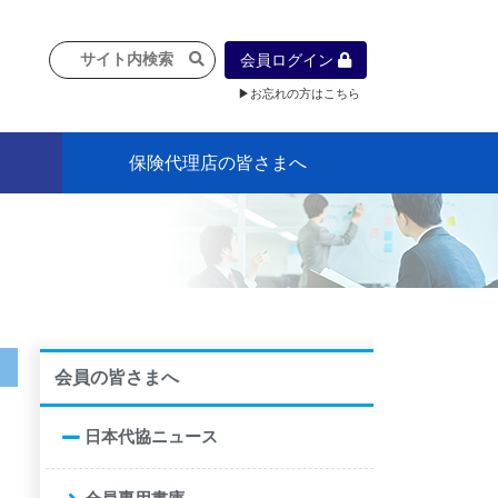
会員ログイン
▶お忘れの方はこちら
保険代理店の皆さまへ
像
プラン
車等に
保険）
』の概
各種議事録
インフォメーション（体制整備の豆知
代理店合併Q&A
代理店経営サポートデスク支援ツール
政治連盟
社会貢献活動・公開講座
地球環境保全活動
消費者団体との懇談会
各種研修・広報活動
代協活動の新聞掲載記事
情報紙「みなさまの保険情報」
申込み方法
頒布品
購入方法
入会のご案内
代理店賠責『日本代協新プラン』
日本代協アカデミー
「損害保険大学課程」教育プログラム
識）
会員の皆さまへ
日本代協ニュース