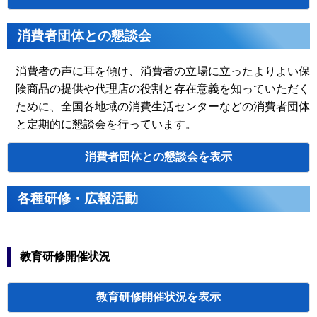
ーン・地震
ショッピングセンタ
北海道
室蘭
2026.06.17
保険普及啓
ト付ティッシュを配
申し訳ございません、この年度の情報はまだありません。
発キャンペ
消費者団体との懇談会
ーン
検索
無保険車追
北見市内バスターミ
北海道
旭川
2026.07.24
放キャンペ
ティッシュを配布 会
消費者の声に耳を傾け、消費者の立場に立ったよりよい保
12名参加
ーン
険商品の提供や代理店の役割と存在意義を知っていただく
無保険車追
留萌市の道の駅にて
北海道
旭川
2026.06.05
放キャンペ
ために、全国各地域の消費生活センターなどの消費者団体
配布、会員10名、陸
主催
開催年月日
タイトル
内
ーン
と定期的に懇談会を行っています。
クリーンア
無保険車追
国土交通省東北地方整備局主
小樽市稲穂セントラ
岩手
盛岡
2026.04.17
ップキャン
動」（盛岡南大橋下）に参加、
北海道
小樽
2026.06.26
放キャンペ
にてリーフレット付
名参加
ペーン
参加
ーン
消費者団体との懇談会
飯田市大宮
タオルボラ
北海道
千歳
2026.07.30
恵庭社会福祉協議会様
長野
飯田
2026.07.15
桜並木清掃
会員、保険会社社員 合計18
ンティア
活動
無保険車追
MEGAドン・キホー
各種研修・広報活動
姫路城みど
北海道
函館
2026.05.26
放キャンペ
付ティッシュを配布、
検索
姫路のまちを美しくする運動
兵庫
2026.04.29
りの美化キ
険会社9名、新聞社2
ーン
から姫路城周辺にてゴミ拾い、
ャンペーン
チャリティ
地域の子供たちを守
北海道
函館
2026.04.15
岡山３支部 西川緑道公園周辺 
ー基金寄付
50,000円、計200,
クリーン作
岡山
2026.06.06
支部 倉敷駅南口周辺 7名、津
戦
教育研修開催状況
交通安全啓
街頭で旗を使用し交
合計55名参加
申し訳ございません、この年度の情報はまだありません。
北海道
釧路
2026.07.03
蒙活動『旗
動、賛助会員・支部
鳥取砂丘一
鳥取
鳥取
2026.04.12
計33名参加
鳥取砂丘美化運動協議会主催、
の波』
斉清掃
タオルボラ
社会福祉法人釧路創
教育研修開催状況
鹿児
磯海水浴場
北海道
釧路
2026.05.29
2026.06.05
鹿児島市主催、磯海水浴場清掃
ンティア
くらの里』へタオル1
島
清掃