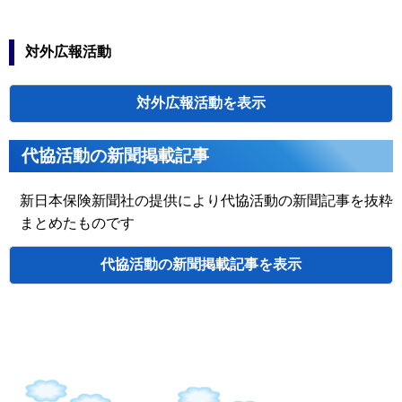
タオルボラ
北海道
釧路
2026.05.28
北海道釧路養護学校へ
ンティア
代協・支部セミ
都道府県代協
わたぼうしの家（Ｎ
人材育成研修会
んぽみち・社会医療
対外広報活動
タオルボラ
北海道
釧路
2026.05.15
ム きんれんかの里・
新入会員オリエ
ンティア
老人ホーム 湿原の里
を各150枚ずつ寄贈
｢これから車社会で生
対外広報活動
車ルールの新常識！2
青森
出前授業
2026.06.25
に実施、青森中央経理
参加
開催年月日
高校出前授
主催
演題と講師
代協活動の新聞掲載記事
会場
業「車社会
検索
秋田クラーク高等学院
秋田
2026.05.13
に出る高校
参加
生の君たち
新日本保険新聞社の提供により代協活動の新聞記事を抜粋
2026.06.03
『代理店業務品質評価制度』の運営について 
へ」
北海
評価を行う業界共通の枠組み～
まとめたものです
ホテルライフォー
春の交通安
道
一般社団法人日本損害保険協会 専務理事 大
ト札幌
全県民総ぐ
新聞広告
宮城
2026.04.06
宮城県警本部前駐車
2026.05.29
るみ運動出
代理店経営に“余白”と“笑顔”を取り戻すCRM
代協活動の新聞掲載記事
北海
ステムベンダーだからみえる保険代理店の現
発式
釧路
釧路センチュリー
道
春の交通安
株式会社ZYRUS 冨田広 氏
キャッスルホテル
長野
中信
2026.04.06
松本合同庁舎入口交
全運動
１．最近の暴力団情勢について
広告主
掲載日
掲載
２．交通事故の発生状況と保険金詐欺事件の
夏のやまび
検索
2026.05.21
長野
諏訪
2026.07.13
こ交通安全
茅野警察署前にて、
山梨
2026.05.28
１．青森県警察本部 刑事部 捜査第二課 暴力
山梨日日新聞 2026年度通常総会
青森
ホテル青森
運動
佐 秋元学 氏
２．青森県警察本部 交通部 交通指導課 特別
春の交通安
長野
諏訪
2026.04.06
宝田喜章 氏
茅野警察署前にて、
全運動
変わりゆく保険業界、変わらぬ使命 ～自己点
2026.04.24
雑誌広告