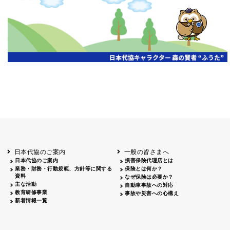
ファボーレ富山にて、
理店の価値を高める為に～
富山
献血活動
青森
八戸
2026.06.28
掲載日
代協名
タイトル
47名・献血できなか
八戸パークホテル
一般社団法人日本損害保険代理業協会 副会長 
令和8年度
2026.05.21
大変革期の代理店経営と代協の活用 ～売る代
京都代協
春の交通安
第19期通常総会開催
京都
2026.04.06
2026.07.20
京都市プロムナード
代理店へ～
岩手
三重県代
全スタート
キオクシア アイー
代協レポートリレー
広告主
掲載日
掲載
日本損害保険代理業協会 副会長 小俣藤夫 氏
協
式
ナ
フリーペーパー「ダテパー」7月
2026.05.27
自転車安全
令和8年度保険業法改正に伴う代理店の体制整
北海道
函館
2026.06.30
秋田
50,000部
豊中市立第十五中学
2026.07.13
日本代協
2026年度通常総会を開催
運転講習会
イヤタカ
日本創倫（株） 執行役員 横山昇五 氏
大阪
2026.07.01
方法と法律」をテー
出前授業実
徒・教員・保護者56
変革の時代に問われる代理店の価値 ～代協活
施
2026.06.05
ト～
やま
愛知県代
2026.07.13
第18回通常総会を開催
山口
東/西
2026.07.24
タイトル*
内容*
がた
山形国際ホテル
日本代協理事・組織委員長（株）集成社 代表
協
あしなが育
介 氏
あしなが育英会へ会
熊本
2026.04.07
英会募金贈
2026.05.22
変化する損保業界における代協活動と代理店
った197,431円の募
長野
静岡県代
呈
ホテル圓山荘
日本代協副会長 中島克海 氏
協
2026年度 通常総会を開催
2026.07.06
第1回現場力スキルアップ研修会 「車両損害
2026.05.15
山梨県代
プ
協
長野
中信
損保ジャパン松本
(株)はなまる 橋爪和也 氏、損害保険ジャパン
ビル
日本代協のご案内
一般の皆さまへ
ービス課 上條 氏・ 
埼玉県代
日本代協のご案内
損害保険代理店とは
第18回通常総会開催
2026.05.28
協
2026.06.22
変革の最前線 ～制度改正から読み解く代理店
業務・財務・行動規範、方針等に関する
保険とは何か？
第18回定時総会開催
山梨
広島県代
シャトレーゼホテ
資料
なぜ保険は必要か？
一般社団法人日本損害保険代理業協会 専務理
協
ル談露館
主な活動
自動車事故への対応
教育研修事業
2026.04.17
事故や災害への心構え
特殊詐欺の現状と対策および防犯対策につい
四日
宮城県代
新着情報一覧
2026.06.15
代協レポートリレー
三重
四日市地場産業振
市
協
三重県四日市南警察署 神前駐在所 警部補 
興センター
2026.04.23
2026年最新版 生成ＡＩ入門セミナー
2026.06.15
第19期通常総会・会員大会開催
三重
津