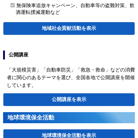
無保険車追放キャンペーン、自動車等の盗難対策、飲
酒運転撲滅運動など
地域社会貢献活動
検索
公開講座
「大規模災害」「自動車防災」「救急・救命」などの消費
者に関心のあるテーマを選び、全国各地で公開講座を開催
主催
開催年月日
タイトル
しています。
無保険車追
北広島駅前にてリー
北海道
札幌
2026.06.19
放キャンペ
布 会員12名、陸運
ーン
公開講座
社会福祉法人 羊ヶ
タオルボラ
北海道
札幌
2026.05.26
アドレ、3施設へ新品
ンティア
寄贈
北海道北広島市の全
地球環境保全活動
防犯対策ペ
北海道
札幌
2026.04.13
「いかのおすし」を
検索
ンの寄贈
贈
無保険車追
放キャンペ
地球環境保全活動