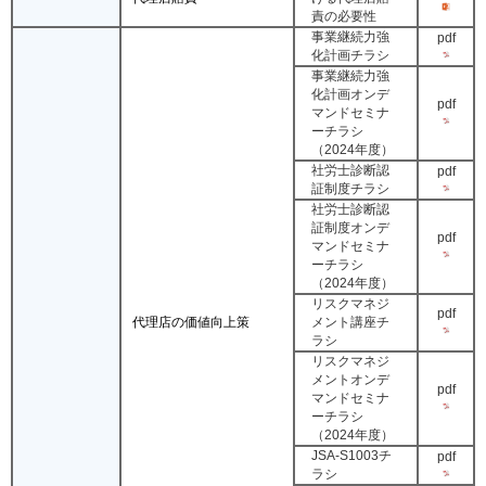
責の必要性
事業継続力強
pdf
化計画チラシ
事業継続力強
化計画オンデ
pdf
マンドセミナ
ーチラシ
（2024年度）
社労士診断認
pdf
証制度チラシ
社労士診断認
証制度オンデ
pdf
マンドセミナ
ーチラシ
（2024年度）
リスクマネジ
pdf
代理店の価値向上策
メント講座チ
ラシ
リスクマネジ
メントオンデ
pdf
マンドセミナ
ーチラシ
（2024年度）
JSA-S1003チ
pdf
ラシ