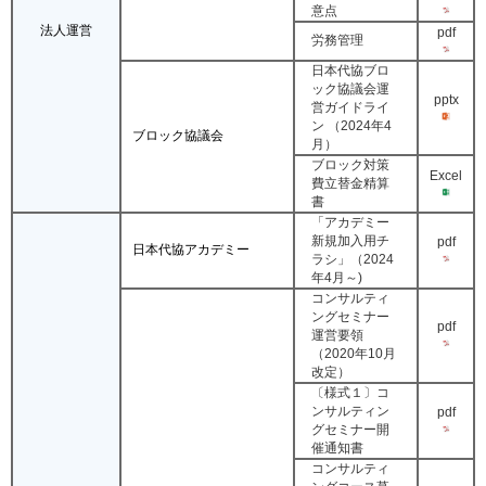
意点
法人運営
pdf
労務管理
日本代協ブロ
ック協議会運
pptx
営ガイドライ
ン （2024年4
ブロック協議会
月）
ブロック対策
Excel
費立替金精算
書
「アカデミー
新規加入用チ
pdf
日本代協アカデミー
ラシ」（2024
年4月～)
コンサルティ
ングセミナー
pdf
運営要領
（2020年10月
改定）
〔様式１〕コ
ンサルティン
pdf
グセミナー開
催通知書
コンサルティ