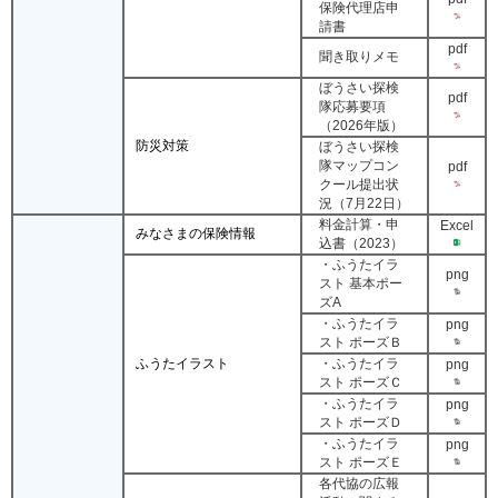
保険代理店申
請書
pdf
聞き取りメモ
ぼうさい探検
pdf
隊応募要項
（2026年版）
防災対策
ぼうさい探検
隊マップコン
pdf
クール提出状
況（7月22日）
料金計算・申
Excel
みなさまの保険情報
込書（2023）
・ふうたイラ
png
スト 基本ポー
ズA
・ふうたイラ
png
スト ポーズＢ
ふうたイラスト
・ふうたイラ
png
スト ポーズＣ
・ふうたイラ
png
スト ポーズＤ
・ふうたイラ
png
スト ポーズＥ
各代協の広報