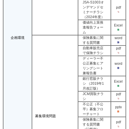
JSA-S1003オ
ンデマンドセ
pdf
ミナーチラシ
（2024年度）
価値向上策推
Excel
進報告フォー
ム
企画環境
保険募集に関
word
する質問書
自動車販売店
pdf
で保険チラシ
ディーラー不
公正募集ヒア
word
リングシート
兼報告書
銀行窓販チラ
Excel
シ （2019年1
月改訂版）
JCM買取チラ
pdf
シ
不公正（不公
pptx
平）募集フロ
ーチャート
募集環境問題
保険募集に関
pdf
する質問書