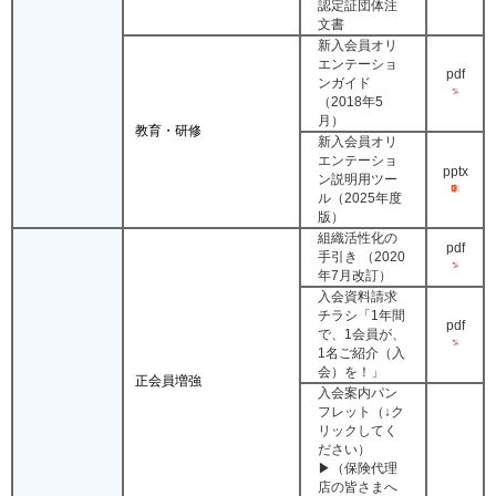
認定証団体注
文書
新入会員オリ
エンテーショ
pdf
ンガイド
（2018年5
月）
教育・研修
新入会員オリ
エンテーショ
pptx
ン説明用ツー
ル（2025年度
版）
組織活性化の
pdf
手引き （2020
年7月改訂）
入会資料請求
チラシ「1年間
pdf
で、1会員が、
1名ご紹介（入
会）を！」
正会員増強
入会案内パン
フレット（↓ク
リックしてく
ださい）
▶（保険代理
店の皆さまへ