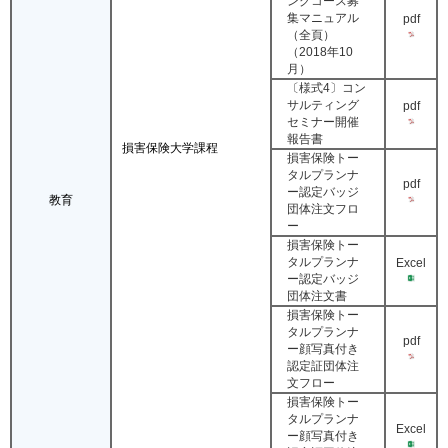
ングコース募
集マニュアル
pdf
（全頁）
（2018年10
月）
〔様式4〕コン
サルティング
pdf
セミナー開催
報告書
損害保険大学課程
損害保険トー
タルプランナ
pdf
ー認定バッジ
教育
団体注文フロ
ー
損害保険トー
タルプランナ
Excel
ー認定バッジ
団体注文書
損害保険トー
タルプランナ
pdf
ー顔写真付き
認定証団体注
文フロー
損害保険トー
タルプランナ
Excel
ー顔写真付き