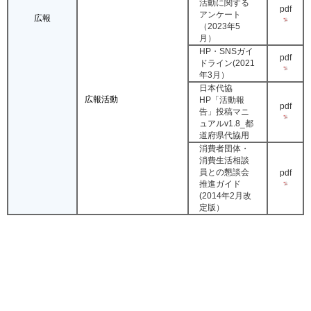
活動に関する
pdf
アンケート
広報
（2023年5
月）
HP・SNSガイ
pdf
ドライン(2021
年3月）
日本代協
広報活動
HP「活動報
pdf
告」投稿マニ
ュアルv1.8_都
道府県代協用
消費者団体・
消費生活相談
員との懇談会
pdf
推進ガイド
(2014年2月改
定版）