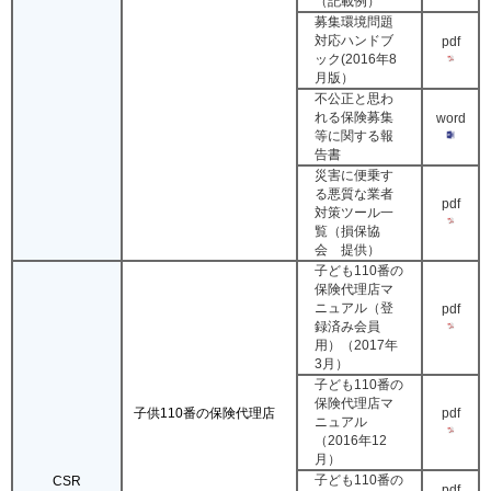
（記載例）
募集環境問題
対応ハンドブ
pdf
ック(2016年8
月版）
不公正と思わ
れる保険募集
word
等に関する報
告書
災害に便乗す
る悪質な業者
pdf
対策ツール一
覧（損保協
会 提供）
子ども110番の
保険代理店マ
ニュアル（登
pdf
録済み会員
用）（2017年
3月）
子ども110番の
保険代理店マ
pdf
子供110番の保険代理店
ニュアル
（2016年12
月）
子ども110番の
CSR
pdf