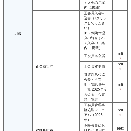
＞入会のご案
内 に掲載）
正会員入会申
込書（↓クリッ
クしてくださ
い）
▶（保険代理
組織
店の皆さまへ
＞入会のご案
内 に掲載）
pdf
正会員退会届
pdf
正会員管理
正会員変更届
都道府県代協
会長・所在
地・電話番号
pdf
一覧 2025年度
入会金・会費
額一覧表
正会員管理事
務処理マニュ
pdf
アル（2025
年）
保険募集にお
pptx
代理店賠責
ける代理店賠