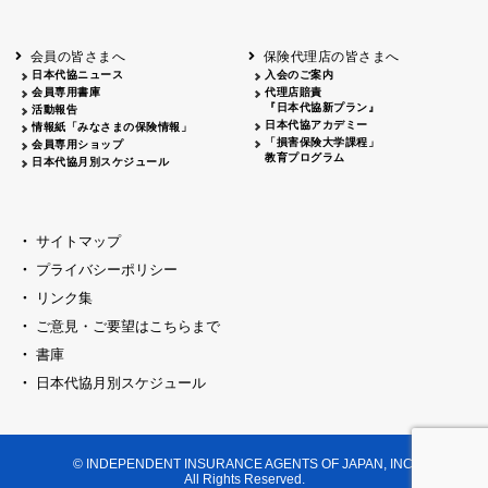
会員の皆さまへ
保険代理店の皆さまへ
日本代協ニュース
入会のご案内
会員専用書庫
代理店賠責
『日本代協新プラン』
活動報告
日本代協アカデミー
情報紙「みなさまの保険情報」
「損害保険大学課程」
会員専用ショップ
教育プログラム
日本代協月別スケジュール
サイトマップ
プライバシーポリシー
リンク集
ご意見・ご要望はこちらまで
書庫
日本代協月別スケジュール
© INDEPENDENT INSURANCE AGENTS OF JAPAN, INC.
All Rights Reserved.