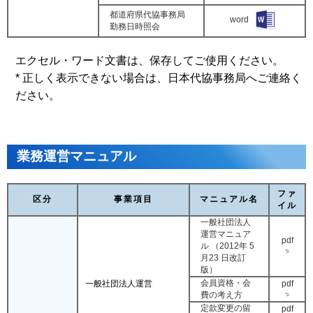
都道府県代協事務局
word
勤務日時照会
エクセル・ワード文書は、保存してご使用ください。
*
正しく表示できない場合は、日本代協事務局へご連絡く
ださい。
業務運営マニュアル
ファ
区分
事業項目
マニュアル名
イル
一般社団法人
運営マニュア
pdf
ル （2012年 5
月23 日改訂
版）
会員資格・会
pdf
一般社団法人運営
費の考え方
定款変更の留
pdf