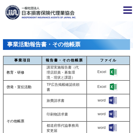
事業活動報告書・その他帳票
事業項目
報告書・その他帳票
ファイル
講習実施報告書（代
Excel
教育・研修
理店賠責・募集環
境・現状と課題）
TP広告掲載確認依頼
Excel
啓発・宣伝活動
書
word
旅費請求書
word
印刷物請求書
その他帳票
都道府県代協事務局
word
変更届