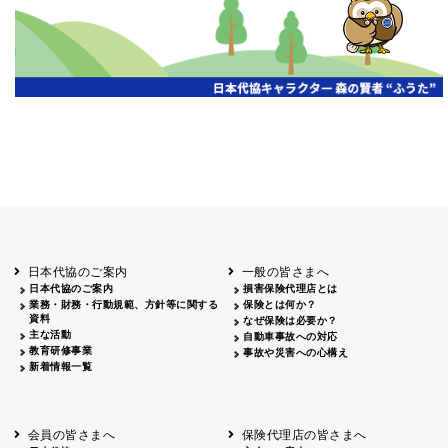
第19期通常総会開催
京都代協
2026.07.20
代協レポートリレー
三重県代協
日本代協
2026年度通常総会を開催
2026.07.13
第18回通常総会を開催
2026.07.13
愛知県代協
静岡県代協
2026年度 通常総会を開催
2026.07.06
山梨県代協
第18回通常総会開催
埼玉県代協
2026.06.22
第18回定時総会開催
広島県代協
代協レポートリレー
2026.06.15
宮城県代協
第19期通常総会・会員大会開催
2026.06.15
日本代協のご案内
一般の皆さまへ
大阪代協
日本代協のご案内
損害保険代理店とは
2026年度通常総会開催
業務・財務・行動規範、方針等に関する
保険とは何か？
神奈川県代協
2026.06.08
資料
第19期定時社員総会・記念オープンセミナー
なぜ保険は必要か？
兵庫県代協
主な活動
自動車事故への対応
教育研修事業
事故や災害への心構え
令和8年度通常総会を開催
2026.06.01
東京代協
新着情報一覧
代協レポートリレー
2026.05.22
高知県代協
「保険代理店のための生成AI入門と実践」セ
2026.04.27
東京代協
会員の皆さまへ
保険代理店の皆さまへ