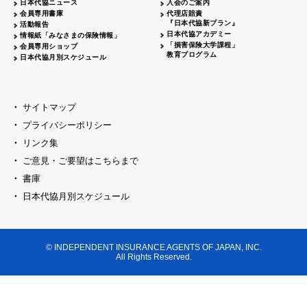
日本代協ニュース
入会のご案内
代協レポートリレー
2026.04.20
大阪代協
会員専用書庫
代理店賠責
『日本代協新プラン』
活動報告
女性部会セミナー開催
2026.04.06
島根県代協
日本代協アカデミー
情報紙「みなさまの保険情報」
「損害保険大学課程」
会員専用ショップ
日本代協
臨時総会開催
2026.03.23
教育プログラム
日本代協月別スケジュール
代協レポートリレー
2026.03.16
神奈川県代協
創業70周年記念式典開催
2026.03.09
千葉県代協
サイトマップ
新春セミナー・懇親会開催
2026.03.09
プライバシーポリシー
京都代協
リンク集
横浜中支部 クラークサミット開催
2026.03.02
神奈川県代協
ご意見・ご要望はこちらまで
東京ブロック
新春セミナー開催
2026.02.23
書庫
セミナー開催
2026.02.16
日本代協月別スケジュール
山梨県代協
代協レポートリレー
2026.02.16
福井県代協
新春オープンセミナー開催
2026.02.16
大阪代協
© INDEPENDENT INSURANCE AGENTS OF JAPAN, INC.
All Rights Reserved.
新春の集い開催
埼玉県代協
2026.02.09
賀詞交歓会・新春セミナー開催
兵庫県代協
新春の集いを開催
2026.02.02
神奈川県代協