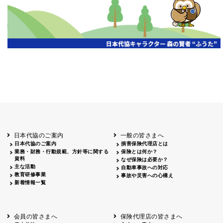
第19期通常総会開催
京都代協
2026.07.20
代協レポートリレー
三重県代協
日本代協
2026年度通常総会を開催
2026.07.13
第18回通常総会を開催
2026.07.13
愛知県代協
静岡県代協
2026年度 通常総会を開催
2026.07.06
山梨県代協
第18回通常総会開催
埼玉県代協
2026.06.22
第18回定時総会開催
広島県代協
代協レポートリレー
2026.06.15
宮城県代協
第19期通常総会・会員大会開催
2026.06.15
日本代協のご案内
一般の皆さまへ
大阪代協
日本代協のご案内
損害保険代理店とは
2026年度通常総会開催
業務・財務・行動規範、方針等に関する
保険とは何か？
神奈川県代協
2026.06.08
資料
第19期定時社員総会・記念オープンセミナー
なぜ保険は必要か？
兵庫県代協
主な活動
自動車事故への対応
教育研修事業
事故や災害への心構え
令和8年度通常総会を開催
2026.06.01
東京代協
新着情報一覧
代協レポートリレー
2026.05.22
高知県代協
「保険代理店のための生成AI入門と実践」セ
2026.04.27
東京代協
会員の皆さまへ
保険代理店の皆さまへ