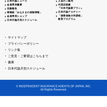
日本代協ニュース
入会のご案内
代協レポートリレー
2026.04.20
大阪代協
会員専用書庫
代理店賠責
『日本代協新プラン』
活動報告
女性部会セミナー開催
2026.04.06
島根県代協
日本代協アカデミー
情報紙「みなさまの保険情報」
「損害保険大学課程」
会員専用ショップ
日本代協
臨時総会開催
2026.03.23
教育プログラム
日本代協月別スケジュール
代協レポートリレー
2026.03.16
神奈川県代協
創業70周年記念式典開催
2026.03.09
千葉県代協
サイトマップ
新春セミナー・懇親会開催
2026.03.09
プライバシーポリシー
京都代協
リンク集
横浜中支部 クラークサミット開催
2026.03.02
神奈川県代協
ご意見・ご要望はこちらまで
東京ブロック
新春セミナー開催
2026.02.23
書庫
セミナー開催
2026.02.16
日本代協月別スケジュール
山梨県代協
代協レポートリレー
2026.02.16
福井県代協
新春オープンセミナー開催
2026.02.16
大阪代協
© INDEPENDENT INSURANCE AGENTS OF JAPAN, INC.
All Rights Reserved.
新春の集い開催
埼玉県代協
2026.02.09
賀詞交歓会・新春セミナー開催
兵庫県代協
新春の集いを開催
2026.02.02
神奈川県代協