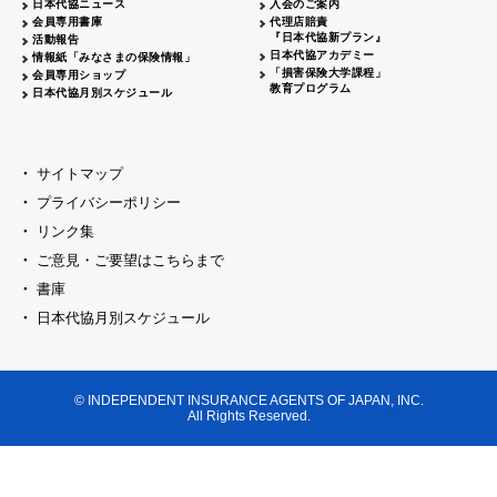
日本代協ニュース
入会のご案内
代協レポートリレー
2026.04.20
大阪代協
会員専用書庫
代理店賠責
『日本代協新プラン』
活動報告
女性部会セミナー開催
2026.04.06
島根県代協
日本代協アカデミー
情報紙「みなさまの保険情報」
「損害保険大学課程」
会員専用ショップ
日本代協
臨時総会開催
2026.03.23
教育プログラム
日本代協月別スケジュール
代協レポートリレー
2026.03.16
神奈川県代協
創業70周年記念式典開催
2026.03.09
千葉県代協
サイトマップ
新春セミナー・懇親会開催
2026.03.09
プライバシーポリシー
京都代協
リンク集
横浜中支部 クラークサミット開催
2026.03.02
神奈川県代協
ご意見・ご要望はこちらまで
東京ブロック
新春セミナー開催
2026.02.23
書庫
セミナー開催
2026.02.16
日本代協月別スケジュール
山梨県代協
代協レポートリレー
2026.02.16
福井県代協
新春オープンセミナー開催
2026.02.16
大阪代協
© INDEPENDENT INSURANCE AGENTS OF JAPAN, INC.
All Rights Reserved.
新春の集い開催
埼玉県代協
2026.02.09
賀詞交歓会・新春セミナー開催
兵庫県代協
新春の集いを開催
2026.02.02
神奈川県代協