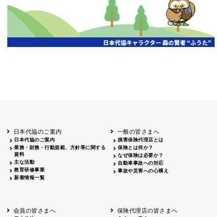
第19期通常総会開催
京都代協
2026.07.20
代協レポートリレー
三重県代協
日本代協
2026年度通常総会を開催
2026.07.13
第18回通常総会を開催
2026.07.13
愛知県代協
静岡県代協
2026年度 通常総会を開催
2026.07.06
山梨県代協
第18回通常総会開催
埼玉県代協
2026.06.22
第18回定時総会開催
広島県代協
代協レポートリレー
2026.06.15
宮城県代協
第19期通常総会・会員大会開催
2026.06.15
日本代協のご案内
一般の皆さまへ
大阪代協
日本代協のご案内
損害保険代理店とは
2026年度通常総会開催
業務・財務・行動規範、方針等に関する
保険とは何か？
神奈川県代協
2026.06.08
資料
第19期定時社員総会・記念オープンセミナー
なぜ保険は必要か？
兵庫県代協
主な活動
自動車事故への対応
教育研修事業
事故や災害への心構え
令和8年度通常総会を開催
2026.06.01
東京代協
新着情報一覧
代協レポートリレー
2026.05.22
高知県代協
「保険代理店のための生成AI入門と実践」セ
2026.04.27
東京代協
会員の皆さまへ
保険代理店の皆さまへ