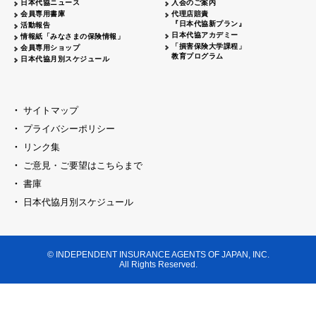
日本代協ニュース
入会のご案内
代協レポートリレー
2026.04.20
大阪代協
会員専用書庫
代理店賠責
『日本代協新プラン』
活動報告
女性部会セミナー開催
2026.04.06
島根県代協
日本代協アカデミー
情報紙「みなさまの保険情報」
「損害保険大学課程」
会員専用ショップ
日本代協
臨時総会開催
2026.03.23
教育プログラム
日本代協月別スケジュール
代協レポートリレー
2026.03.16
神奈川県代協
創業70周年記念式典開催
2026.03.09
千葉県代協
サイトマップ
新春セミナー・懇親会開催
2026.03.09
プライバシーポリシー
京都代協
リンク集
横浜中支部 クラークサミット開催
2026.03.02
神奈川県代協
ご意見・ご要望はこちらまで
東京ブロック
新春セミナー開催
2026.02.23
書庫
セミナー開催
2026.02.16
日本代協月別スケジュール
山梨県代協
代協レポートリレー
2026.02.16
福井県代協
新春オープンセミナー開催
2026.02.16
大阪代協
© INDEPENDENT INSURANCE AGENTS OF JAPAN, INC.
All Rights Reserved.
新春の集い開催
埼玉県代協
2026.02.09
賀詞交歓会・新春セミナー開催
兵庫県代協
新春の集いを開催
2026.02.02
神奈川県代協