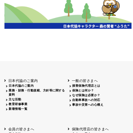
第19期通常総会開催
京都代協
2026.07.20
代協レポートリレー
三重県代協
日本代協
2026年度通常総会を開催
2026.07.13
第18回通常総会を開催
2026.07.13
愛知県代協
静岡県代協
2026年度 通常総会を開催
2026.07.06
山梨県代協
第18回通常総会開催
埼玉県代協
2026.06.22
第18回定時総会開催
広島県代協
代協レポートリレー
2026.06.15
宮城県代協
第19期通常総会・会員大会開催
2026.06.15
日本代協のご案内
一般の皆さまへ
大阪代協
日本代協のご案内
損害保険代理店とは
2026年度通常総会開催
業務・財務・行動規範、方針等に関する
保険とは何か？
神奈川県代協
2026.06.08
資料
第19期定時社員総会・記念オープンセミナー
なぜ保険は必要か？
兵庫県代協
主な活動
自動車事故への対応
教育研修事業
事故や災害への心構え
令和8年度通常総会を開催
2026.06.01
東京代協
新着情報一覧
代協レポートリレー
2026.05.22
高知県代協
「保険代理店のための生成AI入門と実践」セ
2026.04.27
東京代協
会員の皆さまへ
保険代理店の皆さまへ