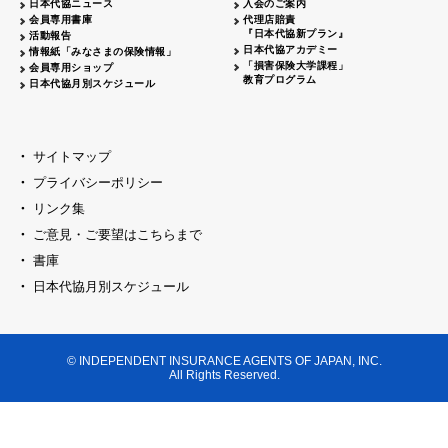
日本代協ニュース
入会のご案内
代協レポートリレー
2026.04.20
大阪代協
会員専用書庫
代理店賠責
『日本代協新プラン』
活動報告
女性部会セミナー開催
2026.04.06
島根県代協
日本代協アカデミー
情報紙「みなさまの保険情報」
「損害保険大学課程」
会員専用ショップ
日本代協
臨時総会開催
2026.03.23
教育プログラム
日本代協月別スケジュール
代協レポートリレー
2026.03.16
神奈川県代協
創業70周年記念式典開催
2026.03.09
千葉県代協
サイトマップ
新春セミナー・懇親会開催
2026.03.09
プライバシーポリシー
京都代協
リンク集
横浜中支部 クラークサミット開催
2026.03.02
神奈川県代協
ご意見・ご要望はこちらまで
東京ブロック
新春セミナー開催
2026.02.23
書庫
セミナー開催
2026.02.16
日本代協月別スケジュール
山梨県代協
代協レポートリレー
2026.02.16
福井県代協
新春オープンセミナー開催
2026.02.16
大阪代協
© INDEPENDENT INSURANCE AGENTS OF JAPAN, INC.
All Rights Reserved.
新春の集い開催
埼玉県代協
2026.02.09
賀詞交歓会・新春セミナー開催
兵庫県代協
新春の集いを開催
2026.02.02
神奈川県代協