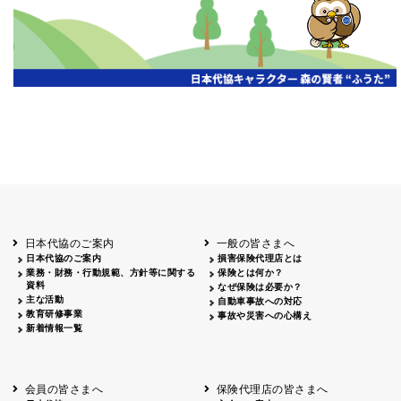
第19期通常総会開催
京都代協
2026.07.20
代協レポートリレー
三重県代協
日本代協
2026年度通常総会を開催
2026.07.13
第18回通常総会を開催
2026.07.13
愛知県代協
静岡県代協
2026年度 通常総会を開催
2026.07.06
山梨県代協
第18回通常総会開催
埼玉県代協
2026.06.22
第18回定時総会開催
広島県代協
代協レポートリレー
2026.06.15
宮城県代協
第19期通常総会・会員大会開催
2026.06.15
日本代協のご案内
一般の皆さまへ
大阪代協
日本代協のご案内
損害保険代理店とは
2026年度通常総会開催
業務・財務・行動規範、方針等に関する
保険とは何か？
神奈川県代協
2026.06.08
資料
第19期定時社員総会・記念オープンセミナー
なぜ保険は必要か？
兵庫県代協
主な活動
自動車事故への対応
教育研修事業
事故や災害への心構え
令和8年度通常総会を開催
2026.06.01
東京代協
新着情報一覧
代協レポートリレー
2026.05.22
高知県代協
「保険代理店のための生成AI入門と実践」セ
2026.04.27
東京代協
会員の皆さまへ
保険代理店の皆さまへ