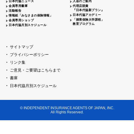
日本代協ニュース
入会のご案内
代協レポートリレー
2026.04.20
大阪代協
会員専用書庫
代理店賠責
『日本代協新プラン』
活動報告
女性部会セミナー開催
2026.04.06
島根県代協
日本代協アカデミー
情報紙「みなさまの保険情報」
「損害保険大学課程」
会員専用ショップ
日本代協
臨時総会開催
2026.03.23
教育プログラム
日本代協月別スケジュール
代協レポートリレー
2026.03.16
神奈川県代協
創業70周年記念式典開催
2026.03.09
千葉県代協
サイトマップ
新春セミナー・懇親会開催
2026.03.09
プライバシーポリシー
京都代協
リンク集
横浜中支部 クラークサミット開催
2026.03.02
神奈川県代協
ご意見・ご要望はこちらまで
東京ブロック
新春セミナー開催
2026.02.23
書庫
セミナー開催
2026.02.16
日本代協月別スケジュール
山梨県代協
代協レポートリレー
2026.02.16
福井県代協
新春オープンセミナー開催
2026.02.16
大阪代協
© INDEPENDENT INSURANCE AGENTS OF JAPAN, INC.
All Rights Reserved.
新春の集い開催
埼玉県代協
2026.02.09
賀詞交歓会・新春セミナー開催
兵庫県代協
新春の集いを開催
2026.02.02
神奈川県代協