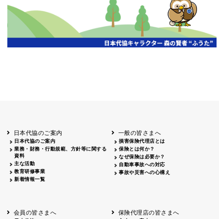
第19期通常総会開催
京都代協
2026.07.20
代協レポートリレー
三重県代協
日本代協
2026年度通常総会を開催
2026.07.13
第18回通常総会を開催
2026.07.13
愛知県代協
静岡県代協
2026年度 通常総会を開催
2026.07.06
山梨県代協
第18回通常総会開催
埼玉県代協
2026.06.22
第18回定時総会開催
広島県代協
代協レポートリレー
2026.06.15
宮城県代協
第19期通常総会・会員大会開催
2026.06.15
日本代協のご案内
一般の皆さまへ
大阪代協
日本代協のご案内
損害保険代理店とは
2026年度通常総会開催
業務・財務・行動規範、方針等に関する
保険とは何か？
神奈川県代協
2026.06.08
資料
第19期定時社員総会・記念オープンセミナー
なぜ保険は必要か？
兵庫県代協
主な活動
自動車事故への対応
教育研修事業
事故や災害への心構え
令和8年度通常総会を開催
2026.06.01
東京代協
新着情報一覧
代協レポートリレー
2026.05.22
高知県代協
「保険代理店のための生成AI入門と実践」セ
2026.04.27
東京代協
会員の皆さまへ
保険代理店の皆さまへ