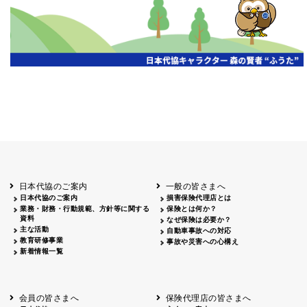
第19期通常総会開催
京都代協
2026.07.20
代協レポートリレー
三重県代協
日本代協
2026年度通常総会を開催
2026.07.13
第18回通常総会を開催
2026.07.13
愛知県代協
静岡県代協
2026年度 通常総会を開催
2026.07.06
山梨県代協
第18回通常総会開催
埼玉県代協
2026.06.22
第18回定時総会開催
広島県代協
代協レポートリレー
2026.06.15
宮城県代協
第19期通常総会・会員大会開催
2026.06.15
日本代協のご案内
一般の皆さまへ
大阪代協
日本代協のご案内
損害保険代理店とは
2026年度通常総会開催
業務・財務・行動規範、方針等に関する
保険とは何か？
神奈川県代協
2026.06.08
資料
第19期定時社員総会・記念オープンセミナー
なぜ保険は必要か？
兵庫県代協
主な活動
自動車事故への対応
教育研修事業
事故や災害への心構え
令和8年度通常総会を開催
2026.06.01
東京代協
新着情報一覧
代協レポートリレー
2026.05.22
高知県代協
「保険代理店のための生成AI入門と実践」セ
2026.04.27
東京代協
会員の皆さまへ
保険代理店の皆さまへ