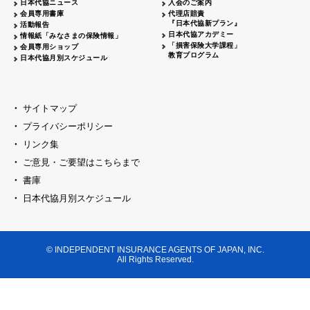
日本代協ニュース
入会のご案内
代協レポートリレー
2026.04.20
大阪代協
会員専用書庫
代理店賠責
『日本代協新プラン』
活動報告
女性部会セミナー開催
2026.04.06
島根県代協
日本代協アカデミー
情報紙「みなさまの保険情報」
「損害保険大学課程」
会員専用ショップ
日本代協
臨時総会開催
2026.03.23
教育プログラム
日本代協月別スケジュール
代協レポートリレー
2026.03.16
神奈川県代協
創業70周年記念式典開催
2026.03.09
千葉県代協
サイトマップ
新春セミナー・懇親会開催
2026.03.09
プライバシーポリシー
京都代協
リンク集
横浜中支部 クラークサミット開催
2026.03.02
神奈川県代協
ご意見・ご要望はこちらまで
東京ブロック
新春セミナー開催
2026.02.23
書庫
セミナー開催
2026.02.16
日本代協月別スケジュール
山梨県代協
代協レポートリレー
2026.02.16
福井県代協
新春オープンセミナー開催
2026.02.16
大阪代協
© INDEPENDENT INSURANCE AGENTS OF JAPAN, INC.
All Rights Reserved.
新春の集い開催
埼玉県代協
2026.02.09
賀詞交歓会・新春セミナー開催
兵庫県代協
新春の集いを開催
2026.02.02
神奈川県代協