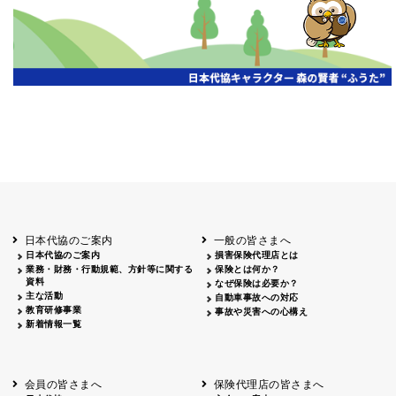
第19期通常総会開催
京都代協
2026.07.20
代協レポートリレー
三重県代協
日本代協
2026年度通常総会を開催
2026.07.13
第18回通常総会を開催
2026.07.13
愛知県代協
静岡県代協
2026年度 通常総会を開催
2026.07.06
山梨県代協
第18回通常総会開催
埼玉県代協
2026.06.22
第18回定時総会開催
広島県代協
代協レポートリレー
2026.06.15
宮城県代協
第19期通常総会・会員大会開催
2026.06.15
日本代協のご案内
一般の皆さまへ
大阪代協
日本代協のご案内
損害保険代理店とは
2026年度通常総会開催
業務・財務・行動規範、方針等に関する
保険とは何か？
神奈川県代協
2026.06.08
資料
第19期定時社員総会・記念オープンセミナー
なぜ保険は必要か？
兵庫県代協
主な活動
自動車事故への対応
教育研修事業
事故や災害への心構え
令和8年度通常総会を開催
2026.06.01
東京代協
新着情報一覧
代協レポートリレー
2026.05.22
高知県代協
「保険代理店のための生成AI入門と実践」セ
2026.04.27
東京代協
会員の皆さまへ
保険代理店の皆さまへ