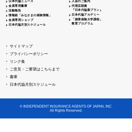
日本代協ニュース
入会のご案内
代協レポートリレー
2026.04.20
大阪代協
会員専用書庫
代理店賠責
『日本代協新プラン』
活動報告
女性部会セミナー開催
2026.04.06
島根県代協
日本代協アカデミー
情報紙「みなさまの保険情報」
「損害保険大学課程」
会員専用ショップ
日本代協
臨時総会開催
2026.03.23
教育プログラム
日本代協月別スケジュール
代協レポートリレー
2026.03.16
神奈川県代協
創業70周年記念式典開催
2026.03.09
千葉県代協
サイトマップ
新春セミナー・懇親会開催
2026.03.09
プライバシーポリシー
京都代協
リンク集
横浜中支部 クラークサミット開催
2026.03.02
神奈川県代協
ご意見・ご要望はこちらまで
東京ブロック
新春セミナー開催
2026.02.23
書庫
セミナー開催
2026.02.16
日本代協月別スケジュール
山梨県代協
代協レポートリレー
2026.02.16
福井県代協
新春オープンセミナー開催
2026.02.16
大阪代協
© INDEPENDENT INSURANCE AGENTS OF JAPAN, INC.
All Rights Reserved.
新春の集い開催
埼玉県代協
2026.02.09
賀詞交歓会・新春セミナー開催
兵庫県代協
新春の集いを開催
2026.02.02
神奈川県代協