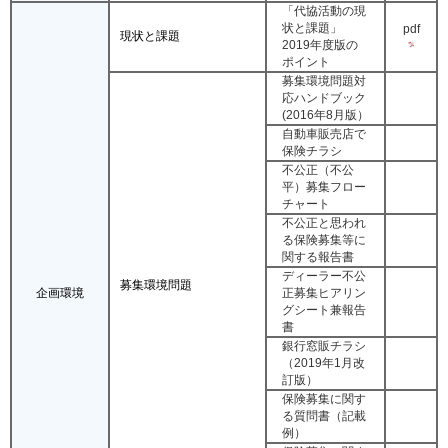
「代協活動の現
状と課題」
pdf
現状と課題
2019年度版の
ポイント
募集環境問題対
応ハンドブック
(2016年8月版）
自動車販売店で
保険チラシ
不公正（不公
平）募集フロー
チャート
不公正と思われ
る保険募集等に
関する報告書
ディーラー不公
募集環境問題
企画環境
正募集ヒアリン
グシート兼報告
書
銀行窓販チラシ
（2019年1月改
訂版）
保険募集に関す
る質問書（記載
例）