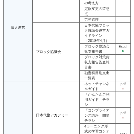
の考え方
定款変更の留意
点
労務管理
日本代協ブロッ
法人運営
ク協議会運営ガ
イドライン
（2018年4月）
ブロック協議会
Excel
収支報告書
ブロック協議会
ブロック対策費
収支報告監査報
告書
勘定科目別支出
一覧表
ネットチャンネ
pdf
ルガイド
「かんたんご利
用ガイド」チラ
シ
「コンプライア
pdf
日本代協アカデミー
ンス講座」開講
チラシ
eラーニング形
式の学習コンテ