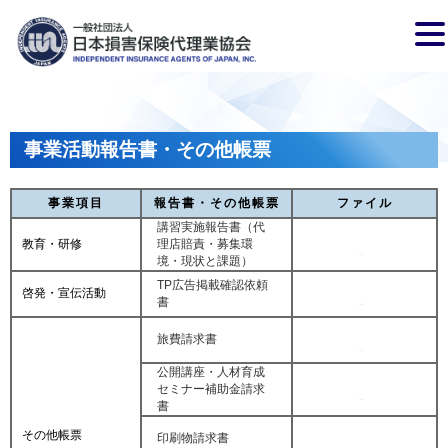
事業活動報告書・その他帳票
事業項目
報告書・その他帳票
ファイル
講習実施報告書（代
教育・研修
理店賠責・募集環
境・現状と課題）
TP広告掲載確認依頼
啓発・宣伝活動
書
旅費請求書
公開講座・人材育成
セミナー補助金請求
書
その他帳票
印刷物請求書