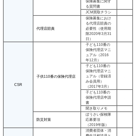
保険募集に関す
る質問書
JCM買取チラシ
保険募集におけ
る代理店賠責の
代理店賠責
必要性（使用期
限2020年3月31
日）
子ども110番の
保険代理店マニ
ュアル（2016
年12月）
子ども110番の
保険代理店マニ
ュアル（登録済
子供110番の保険代理店
み会員用）
CSR
（2017年3月）
子ども110番の
保険代理店申請
書
聞き取りメモ
ぼうさい探検隊
防災対策
応募要項
（2019年版）
消費者団体・消
費生活相談員と