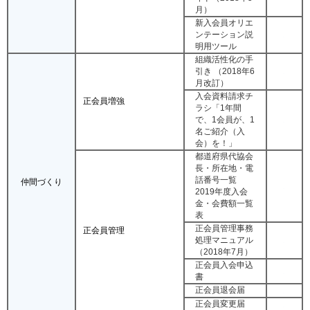
月）
新入会員オリエ
ンテーション説
明用ツール
組織活性化の手
引き （2018年6
月改訂）
入会資料請求チ
正会員増強
ラシ「1年間
で、1会員が、1
名ご紹介（入
会）を！」
都道府県代協会
長・所在地・電
話番号一覧
仲間づくり
2019年度入会
金・会費額一覧
表
正会員管理事務
正会員管理
処理マニュアル
（2018年7月）
正会員入会申込
書
正会員退会届
正会員変更届