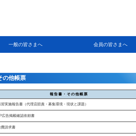
一般の皆さまへ
会員の皆さまへ
挨拶
等
代協アカデミー
保険大学課程とは
ンサルティングコース」教育プロ
保険トータルプランナーとは
研修事業のあゆみ
保険代理店とは
とは何か？
保険は必要か？
車事故への対応
や災害への心構え
代理店のしごと
日本代協がめざす理想の代理店
保険の相談は損害保険トータル
保険は何のために・・・
保険の必要性
自動車事故発生時
自賠責保険 (強制保険)
ひき逃げ・無保険自動車・盗難
賠償問題の解決～事故後の流れ
交通事故を起こした時の責任
主な交通事故（自賠責・自動車
日本代協ニュース
会員専用書庫
活動報告
情報紙「みなさまの保険情報」
会員専用ショップ
日本代協月別スケジュール
代協とは
代協の目的
入会の資格
入会の特典
入会方法
代理店賠責『日本代協新プラン
保険期間と保険開始日
保険料の算出基準・基本保険料
契約方式・加入方法
お問い合わせ先
高額補償プラン（免責100万円）
主な免責事由
よくある質問Q&A
参考:保険業法と代理店の責任
ム
ナーに！
よる事故の場合
に関するご相談
要
その他帳票
報告書・その他帳票
講習実施報告書（代理店賠責・募集環境・現状と課題）
TP広告掲載確認依頼書
旅費請求書