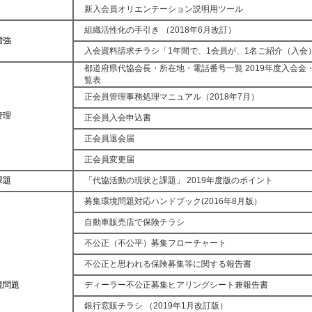
新入会員オリエンテーション説明用ツール
組織活性化の手引き （2018年6月改訂）
増強
入会資料請求チラシ「1年間で、1会員が、1名ご紹介（入会
都道府県代協会長・所在地・電話番号一覧 2019年度入会金
覧表
正会員管理事務処理マニュアル（2018年7月）
管理
正会員入会申込書
正会員退会届
正会員変更届
課題
「代協活動の現状と課題」 2019年度版のポイント
募集環境問題対応ハンドブック(2016年8月版）
自動車販売店で保険チラシ
不公正（不公平）募集フローチャート
不公正と思われる保険募集等に関する報告書
境問題
ディーラー不公正募集ヒアリングシート兼報告書
銀行窓販チラシ （2019年1月改訂版）