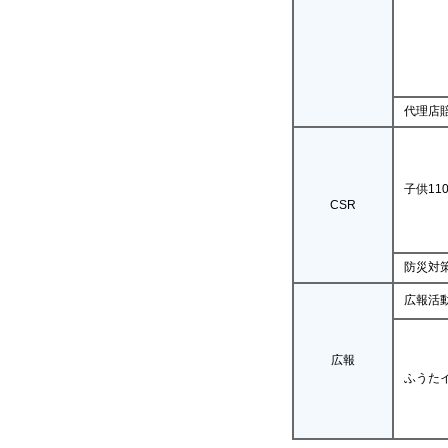
代理店
子供11
CSR
防災対
広報活
広報
ふうた