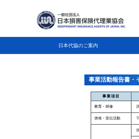
日本代協のご案内
日本代協のご案内
業務・財務・行動規範、方針等に関す
主な活動
教育研修事業
新着情報
会長
概要
組織
役員
日本
損害
「コ
損害
教育
損害
保険
なぜ
自動
事故
る資料
グラ
事業活動報告書・
事業項目
教育・研修
啓発・宣伝活動