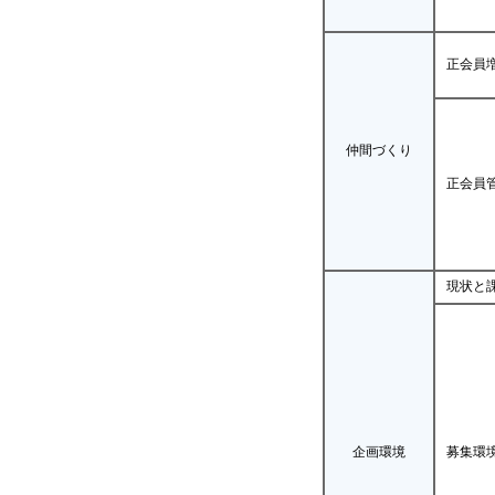
正会員
仲間づくり
正会員
現状と
企画環境
募集環