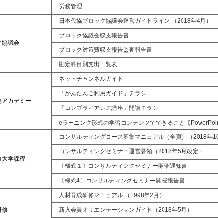
労務管理
日本代協ブロック協議会運営ガイドライン （2018年4月）
ブロック協議会収支報告書
ク協議会
ブロック対策費収支報告監査報告書
勘定科目別支出一覧表
ネットチャンネルガイド
「かんたんご利用ガイド」チラシ
協アカデミー
「コンプライアンス講座」開講チラシ
eラーニング形式の学習コンテンツでできること【PowerPoin
コンサルティングコース募集マニュアル（全頁）（2018年1
コンサルティングセミナー運営要領（2018年5月改定）
険大学課程
〔様式１〕コンサルティングセミナー開催通知書
〔様式4〕コンサルティングセミナー開催報告書
人材育成研修マニュアル （1998年2月）
研修
新入会員オリエンテーションガイド（2018年5月）