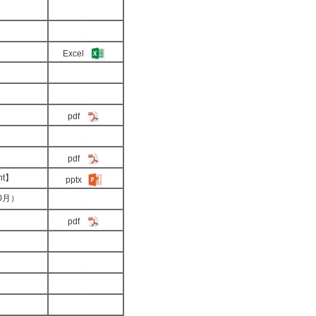
Excel
pdf
pdf
t】
pptx
0月）
pdf