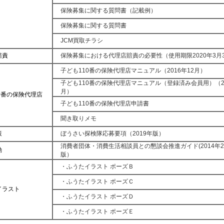
保険募集に関する質問書（記載例）
保険募集に関する質問書
JCM買取チラシ
賠責
保険募集における代理店賠責の必要性（使用期限2020年3月
子ども110番の保険代理店マニュアル（2016年12月）
子ども110番の保険代理店マニュアル（登録済み会員用）（20
月）
0番の保険代理店
子ども110番の保険代理店申請書
聞き取りメモ
策
ぼうさい探検隊応募要項（2019年版）
消費者団体・消費生活相談員との懇談会推進ガイド(2014年
動
版）
・ふうたイラスト ポーズＢ
・ふうたイラスト ポーズＣ
イラスト
・ふうたイラスト ポーズＤ
・ふうたイラスト ポーズＥ