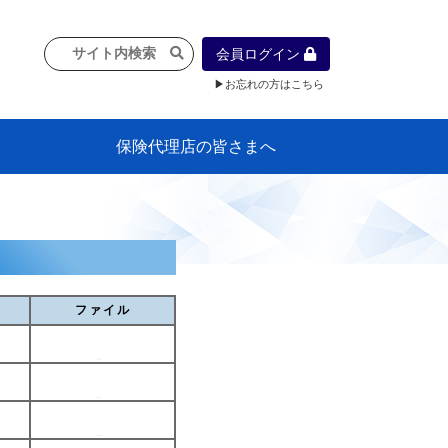
会員ログイン
▶お忘れの方はこちら
保険代理店の皆さまへ
像
プラン
車等に
保険）
』の概
各種議事録
インフォメーション（体制整備の豆知
代理店合併Q&A
代理店経営サポートデスク支援ツール
政治連盟
社会貢献活動・公開講座
地球環境保全活動
消費者団体との懇談会
各種研修・広報活動
代協活動の新聞掲載記事
情報紙「みなさまの保険情報」
申込み方法
頒布品
購入方法
入会のご案内
代理店賠責『日本代協新プラン』
日本代協アカデミー
「損害保険大学課程」教育プログラム
識）
ファイル