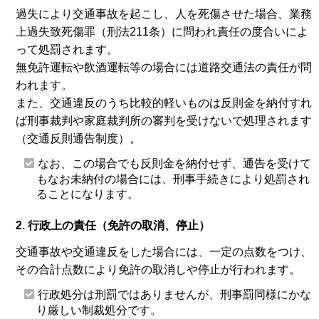
過失により交通事故を起こし、人を死傷させた場合、業務
上過失致死傷罪（刑法211条）に問われ責任の度合いによ
って処罰されます。
無免許運転や飲酒運転等の場合には道路交通法の責任が問
われます。
また、交通違反のうち比較的軽いものは反則金を納付すれ
ば刑事裁判や家庭裁判所の審判を受けないで処理されます
（交通反則通告制度）。
なお、この場合でも反則金を納付せず、通告を受けて
もなお未納付の場合には、刑事手続きにより処罰され
ることになります。
2. 行政上の責任（免許の取消、停止）
交通事故や交通違反をした場合には、一定の点数をつけ、
その合計点数により免許の取消しや停止が行われます。
行政処分は刑罰ではありませんが、刑事罰同様にかな
り厳しい制裁処分です。