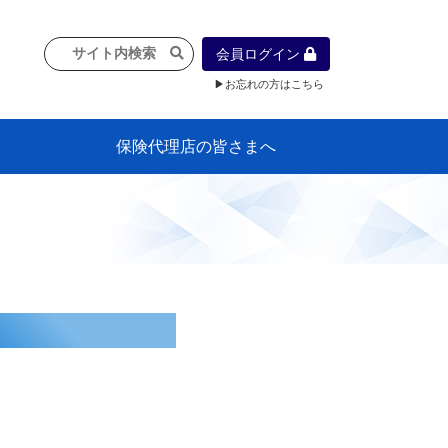
会員ログイン
▶お忘れの方はこちら
保険代理店の皆さまへ
像
プラン
車等に
保険）
』の概
各種議事録
インフォメーション（体制整備の豆知
代理店合併Q&A
代理店経営サポートデスク支援ツール
政治連盟
社会貢献活動・公開講座
地球環境保全活動
消費者団体との懇談会
各種研修・広報活動
代協活動の新聞掲載記事
情報紙「みなさまの保険情報」
申込み方法
頒布品
購入方法
入会のご案内
代理店賠責『日本代協新プラン』
日本代協アカデミー
「損害保険大学課程」教育プログラム
識）