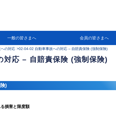
一般の皆さまへ
会員の皆さまへ
>
事故への対応
02-04-02 自動車事故への対応 – 自賠責保険 (強制保険)
挨拶
等
代協アカデミー
保険大学課程とは
ンサルティングコース」教育プロ
保険トータルプランナーとは
研修事業のあゆみ
保険代理店とは
とは何か？
保険は必要か？
車事故への対応
や災害への心構え
代理店のしごと
日本代協がめざす理想の代理店
保険の相談は損害保険トータル
保険は何のために・・・
保険の必要性
自動車事故発生時
自賠責保険 (強制保険)
ひき逃げ・無保険自動車・盗難
賠償問題の解決～事故後の流れ
交通事故を起こした時の責任
主な交通事故（自賠責・自動車
日本代協ニュース
会員専用書庫
活動報告
情報紙「みなさまの保険情報」
会員専用ショップ
日本代協月別スケジュール
代協とは
代協の目的
入会の資格
入会の特典
入会方法
代理店賠責『日本代協新プラン
保険期間と保険開始日
保険料の算出基準・基本保険料
契約方式・加入方法
お問い合わせ先
高額補償プラン（免責100万円）
主な免責事由
よくある質問Q&A
参考:保険業法と代理店の責任
ム
ナーに！
よる事故の場合
に関するご相談
要
への対応 – 自賠責保険 (強制保険)
険)
れる損害と限度額