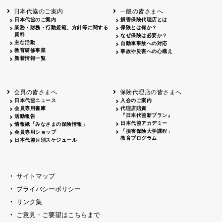
日本代協のご案内
一般の皆さまへ
日本代協のご案内
損害保険代理店とは
業務・財務・行動規範、方針等に関する
保険とは何か？
資料
なぜ保険は必要か？
主な活動
自動車事故への対応
教育研修事業
事故や災害への心構え
新着情報一覧
会員の皆さまへ
保険代理店の皆さまへ
日本代協ニュース
入会のご案内
会員専用書庫
代理店賠責
『日本代協新プラン』
活動報告
日本代協アカデミー
情報紙「みなさまの保険情報」
「損害保険大学課程」
会員専用ショップ
教育プログラム
日本代協月別スケジュール
サイトマップ
プライバシーポリシー
リンク集
ご意見・ご要望はこちらまで