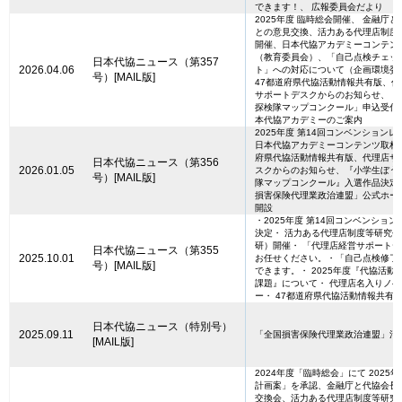
できます！、 広報委員会だより
2025年度 臨時総会開催、 金融庁
との意見交換、活力ある代理店制度
開催、日本代協アカデミーコンテン
（教育委員会）、「自己点検チェッ
日本代協ニュース（第357
2026.04.06
ト」への対応について（企画環境委
号）[MAIL版]
47都道府県代協活動情報共有版、代
サポートデスクからのお知らせ、「
探検隊マップコンクール」申込受付
本代協アカデミーのご案内
2025年度 第14回コンベンション
日本代協アカデミーコンテンツ取材、
府県代協活動情報共有版、代理店サ
日本代協ニュース（第356
2026.01.05
スクからのお知らせ、『小学生ぼう
号）[MAIL版]
隊マップコンクール』入選作品決定
損害保険代理業政治連盟」公式ホー
開設
・2025年度 第14回コンベンショ
決定・ 活力ある代理店制度等研究
研）開催・ 「代理店経営サポート
日本代協ニュース（第355
2025.10.01
お任せください。・「自己点検修了
号）[MAIL版]
できます。・ 2025年度『代協活動
課題』について・ 代理店名入りノ
ー・ 47都道府県代協活動情報共有
日本代協ニュース（特別号）
2025.09.11
「全国損害保険代理業政治連盟」活
[MAIL版]
2024年度「臨時総会」にて 2025
計画案」を承認、金融庁と代協会長
交換会、活力ある代理店制度等研究