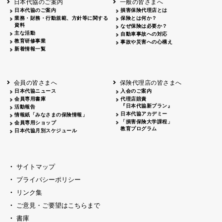
日本代協のご案内
一般の皆さまへ
日本代協のご案内
損害保険代理店とは
業務・財務・行動規範、方針等に関する
保険とは何か？
資料
なぜ保険は必要か？
主な活動
自動車事故への対応
教育研修事業
事故や災害への心構え
新着情報一覧
会員の皆さまへ
保険代理店の皆さまへ
日本代協ニュース
入会のご案内
会員専用書庫
代理店賠責
『日本代協新プラン』
活動報告
日本代協アカデミー
情報紙「みなさまの保険情報」
「損害保険大学課程」
会員専用ショップ
教育プログラム
日本代協月別スケジュール
サイトマップ
プライバシーポリシー
リンク集
ご意見・ご要望はこちらまで
書庫