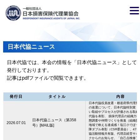
日本代協ニュース
日本代協では、本会の情報を「日本代協ニュース」として
発行しております。
記事はpdfファイルで閲覧できます。
発行日
タイトル
内容
日本代協役員改選・都道府県代理業
の改選について、日本代協特別賞：
い取組やプロセスが評価される取組
代協を表彰、 損保代理店の組織力
日本代協ニュース（第358
態調査や仲間づくりを推進（組織委
2026.07.01
号）[MAIL版]
地域で称える達成感！塩江小でぼう
隊ダブル表彰（CSR委員会）、47
協活動情報共有版、代理店経営サポ
クからのお知らせ、「自己点検修了