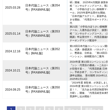
研）開催、 2025年4月開講 損害保
日本代協ニュース（第354
程「コンサルティングコース」受講
2025.03.28
号）[FAX&MAIL版]
果、「小学校のぼうさい探検隊マッ
ール」2025年度申込受付を開始、20
「日本代協アカデミー」新規申込・
きを開始、「代理店サポートデスク
代
第21回「小学生のぼうさい探検隊マ
クール」入選作品が決定！、損害保
日本代協ニュース（第353
2025.01.14
程「コンサルティングコース」（202
号）[FAX&MAIL版]
開講）申込受付中！、代理店価値向
ナーオンデマンド配信中
第13回日本代協コンベンション開催
日本代協ニュース（第352
た。式典・基礎講演・パネルディス
2024.12.16
号）[MAIL版]
ン、懇親会、分科会、「第13回日本
ベンション」録画配信のご案内
2024年度 第13回コンベンション開
『シン・代理店の価値』～これから
日本代協ニュース（第351
が目指す道～、『代理店賠責 日本
2024.10.21
号）[FAX&MAIL版]
ン』手続き終了、コンサルティング
講申込開始、 受付期間 2024年12月
2025年2月14日
「2024年度 表彰者」が決定しまし
2024年度 第13回コンベンション
日本代協ニュース（第350
2024.09.25
定！！、「活力ある代理店制度等研
号）[FAX&MAIL版]
力研）」開催、「代理店経営未来塾
受講申し込み開始！
次へ ›
最後へ »
1
2
3
4
5
6