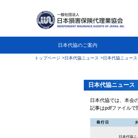
日本代協のご案内
>
>
トップページ
日本代協ニュース
日本代協ニュース（第
日本代協のご案内
業務・財務・行動規範、方針等に関す
主な活動
教育研修事業
新着情報
会長
概要
組織
役員
日本
損害
「コ
損害
教育
損害
保険
なぜ
自動
事故
る資料
グラ
日本代協ニュース
日本代協では、本会
記事はpdfファイル
発行日
日本代協ニ