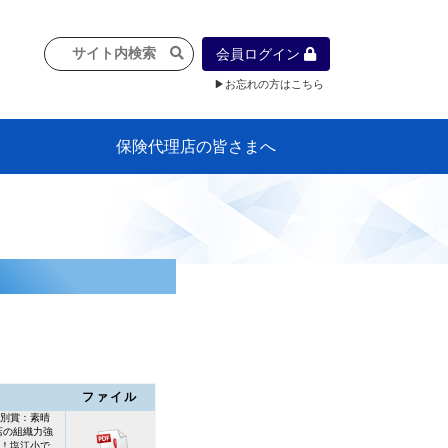
会員ログイン
▶お忘れの方はこちら
保険代理店の皆さまへ
像
プラン
車等に
保険）
』の概
各種議事録
インフォメーション（体制整備の豆知
代理店合併Q&A
代理店経営サポートデスク支援ツール
政治連盟
社会貢献活動・公開講座
地球環境保全活動
消費者団体との懇談会
各種研修・広報活動
代協活動の新聞掲載記事
情報紙「みなさまの保険情報」
申込み方法
頒布品
購入方法
入会のご案内
代理店賠責『日本代協新プラン』
日本代協アカデミー
「損害保険大学課程」教育プログラム
識）
ファイル
別賞：素晴
店の組織力強
！塩江小で