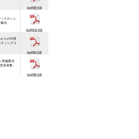
(pdf)58 KB
ディスカッシ
ご案内
(pdf)212 KB
れからの代理
ルティングコ
(pdf)63 KB
ョン実施要項
営未来塾」
(pdf)85 KB