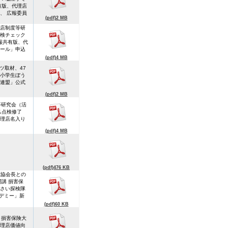
有版、代理店
、 広報委員
(pdf)2 MB
理店制度等研
検チェック
報共有版、代
ール」申込
(pdf)4 MB
ツ取材、47
小学生ぼう
連盟」公式
(pdf)2 MB
等研究会（活
己点検修了
代理店名入り
(pdf)4 MB
(pdf)476 KB
代協会長との
開講 損害保
さい探検隊
カデミー」新
(pdf)60 KB
、損害保険大
代理店価値向