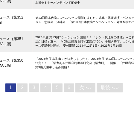
AIL版]
上策セミナーオンデマンド配信中
ュース（第352
第13回日本代協コンベンション開催しました。式典・基礎講演・パネル
]
ョン、懇親会、分科会、「第13回日本代協コンベンション」録画配信の
2024年度 第13回コンベンション開催！！ 『シン・代理店の価値』～こ
ュース（第351
店が目指す道～、『代理店賠責 日本代協新プラン』手続き終了、コンサ
AIL版]
ース受講申込開始、 受付期間 2024年12月1日～2025年2月14日
「2024年度 表彰者」が決定しました！、2024年度 第13回コンベンシ
ュース（第350
決定！！、「活力ある代理店制度等研究会（活力研）」開催、「代理店経
AIL版]
第3期受講申し込み開始！
次へ ›
最後へ »
1
2
3
4
5
6