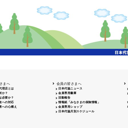
さまへ
会員の皆さまへ
代理店とは
日本代協ニュース
何か？
会員専用書庫
は必要か？
活動報告
故への対応
情報紙「みなさまの保険情報」
害への心構え
会員専用ショップ
日本代協月別スケジュール