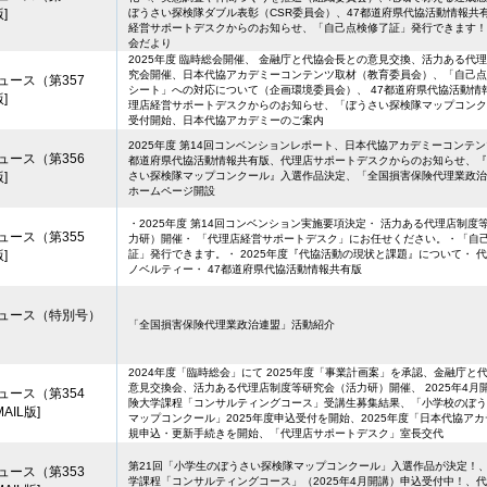
]
ぼうさい探検隊ダブル表彰（CSR委員会）、47都道府県代協活動情報共
経営サポートデスクからのお知らせ、「自己点検修了証」発行できます！
会だより
2025年度 臨時総会開催、 金融庁と代協会長との意見交換、活力ある代
究会開催、日本代協アカデミーコンテンツ取材（教育委員会）、「自己点
ュース（第357
シート」への対応について（企画環境委員会）、 47都道府県代協活動情
]
理店経営サポートデスクからのお知らせ、「ぼうさい探検隊マップコンク
受付開始、日本代協アカデミーのご案内
2025年度 第14回コンベンションレポート、日本代協アカデミーコンテン
ュース（第356
都道府県代協活動情報共有版、代理店サポートデスクからのお知らせ、『
]
さい探検隊マップコンクール』入選作品決定、「全国損害保険代理業政治
ホームページ開設
・2025年度 第14回コンベンション実施要項決定・ 活力ある代理店制度
ュース（第355
力研）開催・ 「代理店経営サポートデスク」にお任せください。・「自
]
証」発行できます。・ 2025年度『代協活動の現状と課題』について・ 
ノベルティー・ 47都道府県代協活動情報共有版
ュース（特別号）
「全国損害保険代理業政治連盟」活動紹介
2024年度「臨時総会」にて 2025年度「事業計画案」を承認、金融庁と
意見交換会、活力ある代理店制度等研究会（活力研）開催、 2025年4月
ュース（第354
険大学課程「コンサルティングコース」受講生募集結果、「小学校のぼう
AIL版]
マップコンクール」2025年度申込受付を開始、2025年度「日本代協ア
規申込・更新手続きを開始、「代理店サポートデスク」室長交代
第21回「小学生のぼうさい探検隊マップコンクール」入選作品が決定！
ュース（第353
学課程「コンサルティングコース」（2025年4月開講）申込受付中！、