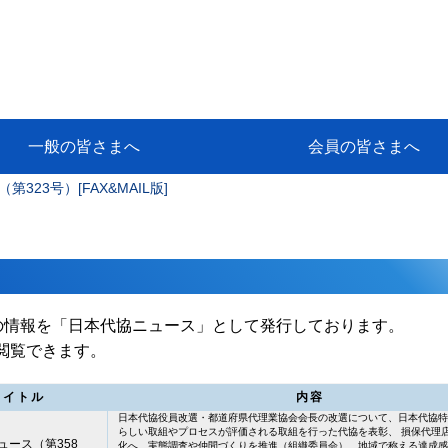
一般の皆さまへ
会員の皆さまへ
323号）[FAX&MAIL版]
挨拶
等
代協アカデミー
保険大学課程とは
ンサルティングコース」教育プロ
保険トータルプランナーとは
研修事業のあゆみ
保険代理店とは
とは何か？
保険は必要か？
車事故への対応
や災害への心構え
代理店のしごと
日本代協がめざす理想の代理店
保険の相談は損害保険トータル
保険は何のために・・・
保険の必要性
自動車事故発生時
自賠責保険 (強制保険)
ひき逃げ・無保険自動車・盗難
賠償問題の解決～事故後の流れ
交通事故を起こした時の責任
主な交通事故（自賠責・自動車
日本代協ニュース
会員専用書庫
活動報告
情報紙「みなさまの保険情報」
会員専用ショップ
日本代協月別スケジュール
代協とは
代協の目的
入会の資格
入会の特典
入会方法
代理店賠責『日本代協新プラン
保険期間と保険開始日
保険料の算出基準・基本保険料
契約方式・加入方法
お問い合わせ先
高額補償プラン（免責100万円）
主な免責事由
よくある質問Q&A
参考:保険業法と代理店の責任
ム
ナーに！
よる事故の場合
に関するご相談
要
の情報を「日本代協ニュース」として発行しております。
で閲覧できます。
タイトル
内容
日本代協役員改選・都道府県代理業協会会長の改選について、日本代協特
らしい取組やプロセスが評価される取組を行った代協を表彰、 損保代理
ュース（第358
化へ、実態調査や仲間づくりを推進（組織委員会）、地域で称える達成感