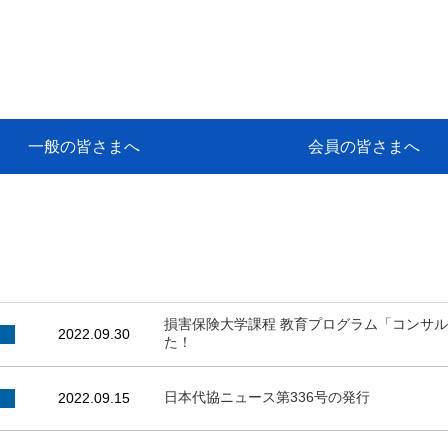
一般の皆さまへ
会員の皆さまへ
挨拶
等
代協アカデミー
保険大学課程とは
ンサルティングコース」教育プロ
保険トータルプランナーとは
研修事業のあゆみ
保険代理店とは
とは何か？
保険は必要か？
車事故への対応
や災害への心構え
代理店のしごと
日本代協がめざす理想の代理店
保険の相談は損害保険トータル
保険は何のために・・・
保険の必要性
自動車事故発生時
自賠責保険 (強制保険)
ひき逃げ・無保険自動車・盗難
賠償問題の解決～事故後の流れ
交通事故を起こした時の責任
主な交通事故（自賠責・自動車
日本代協ニュース
会員専用書庫
活動報告
情報紙「みなさまの保険情報」
会員専用ショップ
日本代協月別スケジュール
代協とは
代協の目的
入会の資格
入会の特典
入会方法
代理店賠責『日本代協新プラン
保険期間と保険開始日
保険料の算出基準・基本保険料
契約方式・加入方法
お問い合わせ先
高額補償プラン（免責100万円）
主な免責事由
よくある質問Q&A
参考:保険業法と代理店の責任
ム
ナーに！
よる事故の場合
に関するご相談
要
損害保険大学課程 教育プログラム「コンサ
2022.09.30
た！
日本代協ニュース第336号の発行
2022.09.15