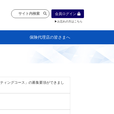
会員ログイン
▶お忘れの方はこちら
保険代理店の皆さまへ
像
プラン
車等に
保険）
』の概
各種議事録
インフォメーション（体制整備の豆知
代理店合併Q&A
代理店経営サポートデスク支援ツール
政治連盟
社会貢献活動・公開講座
地球環境保全活動
消費者団体との懇談会
各種研修・広報活動
代協活動の新聞掲載記事
情報紙「みなさまの保険情報」
申込み方法
頒布品
購入方法
入会のご案内
代理店賠責『日本代協新プラン』
日本代協アカデミー
「損害保険大学課程」教育プログラム
識）
ルティングコース」の募集要項ができまし