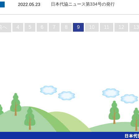
日本代協ニュース第334号の発行
2022.05.23
 前へ
4
5
6
7
8
9
10
11
12
13