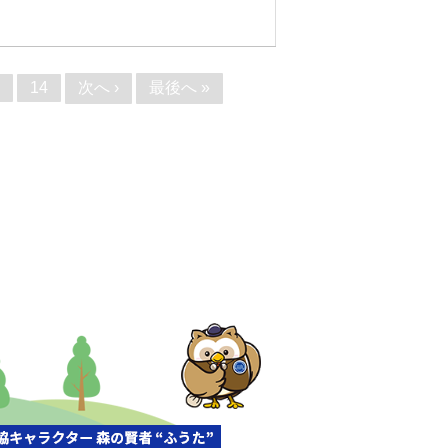
次へ ›
最後へ »
14