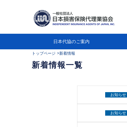
日本代協のご案内
>
トップページ
新着情報
日本代協のご案内
業務・財務・行動規範、方針等に関す
主な活動
教育研修事業
新着情報
会長
概要
組織
役員
日本
損害
「コ
損害
教育
損害
保険
なぜ
自動
事故
る資料
グラ
新着情報一覧
お知らせ
お知らせ