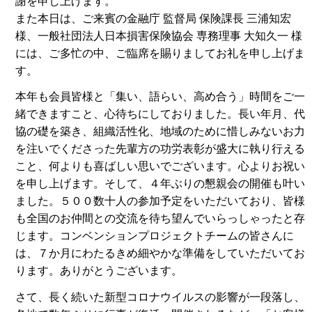
謝を申し上げます。
また本日は、ご来賓の金融庁 監督局 保険課長 三浦知宏
様、一般社団法人日本損害保険協会 専務理事 大知久一 様
には、ご多忙の中、ご臨席を賜りましてお礼を申し上げま
す。
本年も会員皆様と「集い、語らい、高め合う」時間をご一
緒できますこと、心待ちにしておりました。長い年月、代
協の礎を築き、組織活性化、地域のために惜しみないお力
を注いでくださった先輩方の功労表彰が盛大に執り行える
こと、何よりも喜ばしい思いでございます。心よりお祝い
を申し上げます。そして、４年ぶりの懇親会の開催も叶い
ました。５００数十人の参加予定をいただいており、皆様
も全国のお仲間との交流を待ち望んでいらっしゃったと存
じます。コンベンションプロジェクトチームの皆さんに
は、７か月にわたるきめ細やかな準備をしていただいてお
ります。ありがとうございます。
さて、長く続いた新型コロナウイルスの影響が一段落し、