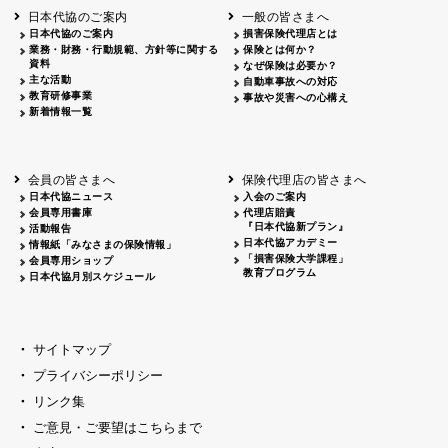
日本代協のご案内
一般の皆さまへ
日本代協のご案内
損害保険代理店とは
業務・財務・行動規範、方針等に関する
保険とは何か？
資料
なぜ保険は必要か？
主な活動
自動車事故への対応
教育研修事業
事故や災害への心構え
新着情報一覧
会員の皆さまへ
保険代理店の皆さまへ
日本代協ニュース
入会のご案内
会員専用書庫
代理店賠責
『日本代協新プラン』
活動報告
日本代協アカデミー
情報紙「みなさまの保険情報」
「損害保険大学課程」
会員専用ショップ
教育プログラム
日本代協月別スケジュール
サイトマップ
プライバシーポリシー
リンク集
ご意見・ご要望はこちらまで