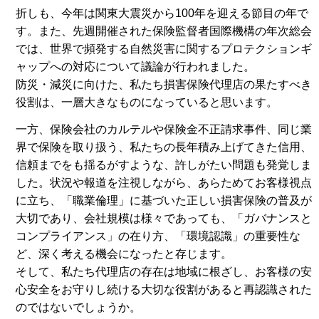
折しも、今年は関東大震災から100年を迎える節目の年で
す。また、先週開催された保険監督者国際機構の年次総会
では、世界で頻発する自然災害に関するプロテクションギ
ャップへの対応について議論が行われました。
防災・減災に向けた、私たち損害保険代理店の果たすべき
役割は、一層大きなものになっていると思います。
一方、保険会社のカルテルや保険金不正請求事件、同じ業
界で保険を取り扱う、私たちの長年積み上げてきた信用、
信頼までをも揺るがすような、許しがたい問題も発覚しま
した。状況や報道を注視しながら、あらためてお客様視点
に立ち、「職業倫理」に基づいた正しい損害保険の普及が
大切であり、会社規模は様々であっても、「ガバナンスと
コンプライアンス」の在り方、「環境認識」の重要性な
ど、深く考える機会になったと存じます。
そして、私たち代理店の存在は地域に根ざし、お客様の安
心安全をお守りし続ける大切な役割があると再認識された
のではないでしょうか。