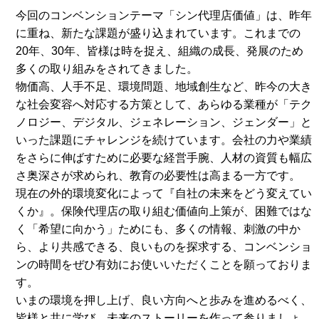
今回のコンベンションテーマ「シン代理店価値」は、昨年
に重ね、新たな課題が盛り込まれています。これまでの
20年、30年、皆様は時を捉え、組織の成長、発展のため
多くの取り組みをされてきました。
物価高、人手不足、環境問題、地域創生など、昨今の大き
な社会変容へ対応する方策として、あらゆる業種が「テク
ノロジー、デジタル、ジェネレーション、ジェンダー」と
いった課題にチャレンジを続けています。会社の力や業績
をさらに伸ばすために必要な経営手腕、人材の資質も幅広
さ奥深さが求められ、教育の必要性は高まる一方です。
現在の外的環境変化によって『自社の未来をどう変えてい
くか』。保険代理店の取り組む価値向上策が、困難ではな
く「希望に向かう」ためにも、多くの情報、刺激の中か
ら、より共感できる、良いものを探求する、コンベンショ
ンの時間をぜひ有効にお使いいただくことを願っておりま
す。
いまの環境を押し上げ、良い方向へと歩みを進めるべく、
皆様と共に学び、未来のストーリーを作って参りましょ