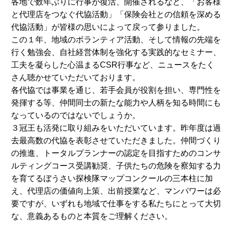
各地で数年ぶりに行事が復活、開催されるなど、「お客様
と代理店をつなぐ代協活動」「保険会社との信頼を深める
代協活動」が皆様の思いによって戻って参りました。
この１年、地域のボランティア活動、そして情報の先端を
行く勉強会、自社経営体制を強化する実践的なセミナー、
工夫を凝らした心温まるCSR行事など、ニュースをたく
さん聴かせていただいております。
各代協では事業を通じ、若手会員が役割を担い、専門性を
発揮する等、仲間同士の新たな能力や人柄を知る時間にも
なっているのではないでしょうか。
３冠王も活発に取り組みをいただいています。昨年度は過
去最高数の代協を表彰させていただきました。仲間づくり
の推進、トータルプランナーの認定を目指すためのコンサ
ルティングコース受講勧奨、子供たちの危険を察知する力
を育てるぼうさい探検隊マップコンクールの三本柱に加
え、代理店の価値向上策、出前授業など、マンパワーは必
要ですが、いずれも地域で仕事をする私たちにとって大切
な、意義あるものと本質をご理解ください。