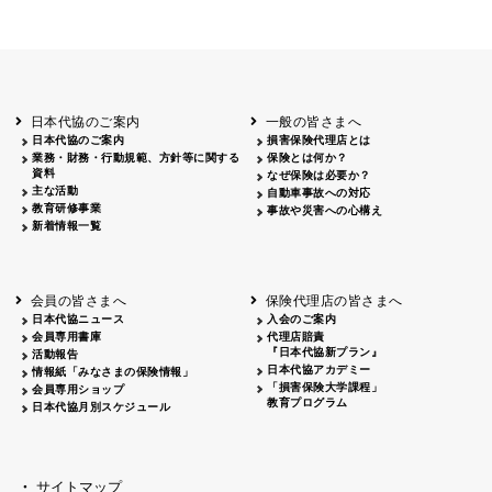
日本代協のご案内
一般の皆さまへ
日本代協のご案内
損害保険代理店とは
業務・財務・行動規範、方針等に関する
保険とは何か？
資料
なぜ保険は必要か？
主な活動
自動車事故への対応
教育研修事業
事故や災害への心構え
新着情報一覧
会員の皆さまへ
保険代理店の皆さまへ
日本代協ニュース
入会のご案内
会員専用書庫
代理店賠責
『日本代協新プラン』
活動報告
日本代協アカデミー
情報紙「みなさまの保険情報」
「損害保険大学課程」
会員専用ショップ
教育プログラム
日本代協月別スケジュール
サイトマップ