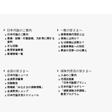
日本代協のご案内
一般の皆さまへ
日本代協のご案内
損害保険代理店とは
業務・財務・行動規範、方針等に関する
保険とは何か？
資料
なぜ保険は必要か？
主な活動
自動車事故への対応
教育研修事業
事故や災害への心構え
新着情報一覧
会員の皆さまへ
保険代理店の皆さまへ
日本代協ニュース
入会のご案内
会員専用書庫
代理店賠責
『日本代協新プラン』
活動報告
日本代協アカデミー
情報紙「みなさまの保険情報」
「損害保険大学課程」
会員専用ショップ
教育プログラム
日本代協月別スケジュール