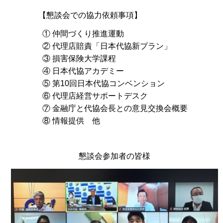
【懇談会での協力依頼事項】
① 仲間づくり推進運動
② 代理店賠責「日本代協新プラン」
③ 損害保険大学課程
④ 日本代協アカデミー
⑤ 第10回日本代協コンベンション
⑥ 代理店経営サポートデスク
⑦ 金融庁と代協会長との意見交換会概要
⑧ 情報提供 他
懇談会参加者の皆様