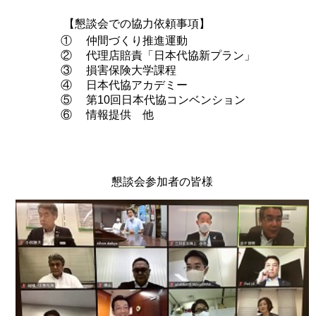
【懇談会での協力依頼事項】
①
仲間づくり推進運動
②
代理店賠責「日本代協新プラン」
③
損害保険大学課程
④
日本代協アカデミー
⑤
第10回日本代協コンベンション
⑥
情報提供 他
懇談会参加者の皆様