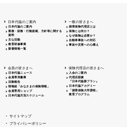
日本代協のご案内
一般の皆さまへ
日本代協のご案内
損害保険代理店とは
業務・財務・行動規範、方針等に関する
保険とは何か？
資料
なぜ保険は必要か？
主な活動
自動車事故への対応
教育研修事業
事故や災害への心構え
新着情報一覧
会員の皆さまへ
保険代理店の皆さまへ
日本代協ニュース
入会のご案内
会員専用書庫
代理店賠責
『日本代協新プラン』
活動報告
日本代協アカデミー
情報紙「みなさまの保険情報」
「損害保険大学課程」
会員専用ショップ
教育プログラム
日本代協月別スケジュール
サイトマップ
プライバシーポリシー