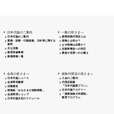
日本代協のご案内
一般の皆さまへ
日本代協のご案内
損害保険代理店とは
業務・財務・行動規範、方針等に関する
保険とは何か？
資料
なぜ保険は必要か？
主な活動
自動車事故への対応
教育研修事業
事故や災害への心構え
新着情報一覧
会員の皆さまへ
保険代理店の皆さまへ
日本代協ニュース
入会のご案内
会員専用書庫
代理店賠責
『日本代協新プラン』
活動報告
日本代協アカデミー
情報紙「みなさまの保険情報」
「損害保険大学課程」
会員専用ショップ
教育プログラム
日本代協月別スケジュール