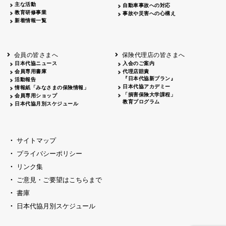
主な活動
自動車事故への対応
教育研修事業
事故や災害への心構え
新着情報一覧
会員の皆さまへ
保険代理店の皆さまへ
日本代協ニュース
入会のご案内
会員専用書庫
代理店賠責
『日本代協新プラン』
活動報告
日本代協アカデミー
情報紙「みなさまの保険情報」
「損害保険大学課程」
会員専用ショップ
教育プログラム
日本代協月別スケジュール
サイトマップ
プライバシーポリシー
リンク集
ご意見・ご要望はこちらまで
書庫
日本代協月別スケジュール