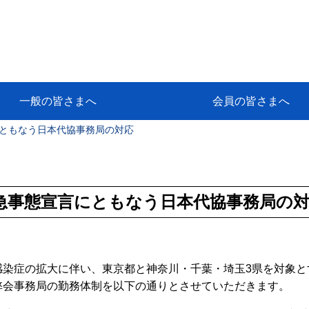
一般の皆さまへ
会員の皆さまへ
ともなう日本代協事務局の対応
挨拶
等
代協アカデミー
保険大学課程とは
ンサルティングコース」教育プロ
保険トータルプランナーとは
研修事業のあゆみ
保険代理店とは
とは何か？
保険は必要か？
車事故への対応
や災害への心構え
代理店のしごと
日本代協がめざす理想の代理店
保険の相談は損害保険トータル
保険は何のために・・・
保険の必要性
自動車事故発生時
自賠責保険 (強制保険)
ひき逃げ・無保険自動車・盗難
賠償問題の解決～事故後の流れ
交通事故を起こした時の責任
主な交通事故（自賠責・自動車
日本代協ニュース
会員専用書庫
活動報告
情報紙「みなさまの保険情報」
会員専用ショップ
日本代協月別スケジュール
代協とは
代協の目的
入会の資格
入会の特典
入会方法
代理店賠責『日本代協新プラン
保険期間と保険開始日
保険料の算出基準・基本保険料
契約方式・加入方法
お問い合わせ先
高額補償プラン（免責100万円）
主な免責事由
よくある質問Q&A
参考:保険業法と代理店の責任
ム
ナーに！
よる事故の場合
に関するご相談
要
急事態宣言にともなう日本代協事務局の
感染症の拡大に伴い、東京都と神奈川・千葉・埼玉3県を対象と
弊会事務局の勤務体制を以下の通りとさせていただきます。