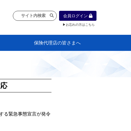
会員ログイン
▶お忘れの方はこちら
保険代理店の皆さまへ
像
プラン
車等に
保険）
』の概
各種議事録
インフォメーション（体制整備の豆知
代理店合併Q&A
代理店経営サポートデスク支援ツール
政治連盟
社会貢献活動・公開講座
地球環境保全活動
消費者団体との懇談会
各種研修・広報活動
代協活動の新聞掲載記事
情報紙「みなさまの保険情報」
申込み方法
頒布品
購入方法
入会のご案内
代理店賠責『日本代協新プラン』
日本代協アカデミー
「損害保険大学課程」教育プログラム
識）
対応
する緊急事態宣言が発令