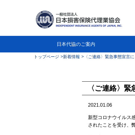
日本代協のご案内
>
>
トップページ
新着情報
〈ご連絡〉緊急事態宣言に
日本代協のご案内
業務・財務・行動規範、方針等に関す
主な活動
教育研修事業
新着情報
会長
概要
組織
役員
日本
損害
「コ
損害
教育
損害
保険
なぜ
自動
事故
る資料
グラ
〈ご連絡〉緊
2021.01.06
新型コロナウイルス
されたことを受け、