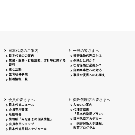
日本代協のご案内
一般の皆さまへ
日本代協のご案内
損害保険代理店とは
業務・財務・行動規範、方針等に関する
保険とは何か？
資料
なぜ保険は必要か？
主な活動
自動車事故への対応
教育研修事業
事故や災害への心構え
新着情報一覧
会員の皆さまへ
保険代理店の皆さまへ
日本代協ニュース
入会のご案内
会員専用書庫
代理店賠責
『日本代協新プラン』
活動報告
日本代協アカデミー
情報紙「みなさまの保険情報」
「損害保険大学課程」
会員専用ショップ
教育プログラム
日本代協月別スケジュール