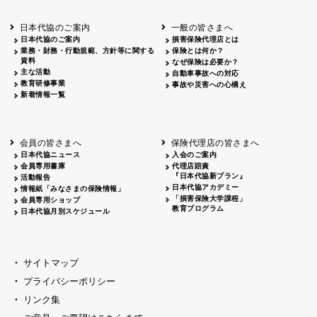
北海道
釧路
2026.05.28
タオルボランティア
北海道
釧路
2026.05.15
タオルボランティア
日本代協のご案内
一般の皆さまへ
青森
2026.06.25
出前授業
日本代協のご案内
損害保険代理店とは
秋田
2026.05.13
高校出前授業「車社会に出る高校生の君
業務・財務・行動規範、方針等に関する
保険とは何か？
宮城
2026.04.06
春の交通安全県民総ぐるみ運動出発式
資料
なぜ保険は必要か？
長野
中信
2026.04.06
春の交通安全運動
主な活動
自動車事故への対応
教育研修事業
長野
諏訪
2026.07.13
夏のやまびこ交通安全運動
事故や災害への心構え
新着情報一覧
長野
諏訪
2026.04.06
春の交通安全運動
富山
2026.06.28
献血活動
京都
2026.04.06
令和8年度春の交通安全スタート式
大阪
2026.07.01
自転車安全運転講習会 出前授業実施
会員の皆さまへ
保険代理店の皆さまへ
山口
東/西
2026.07.24
タイトル*
日本代協ニュース
入会のご案内
熊本
2026.04.07
あしなが育英会募金贈呈
会員専用書庫
代理店賠責
『日本代協新プラン』
活動報告
日本代協アカデミー
情報紙「みなさまの保険情報」
「損害保険大学課程」
会員専用ショップ
教育プログラム
日本代協月別スケジュール
サイトマップ
プライバシーポリシー
リンク集