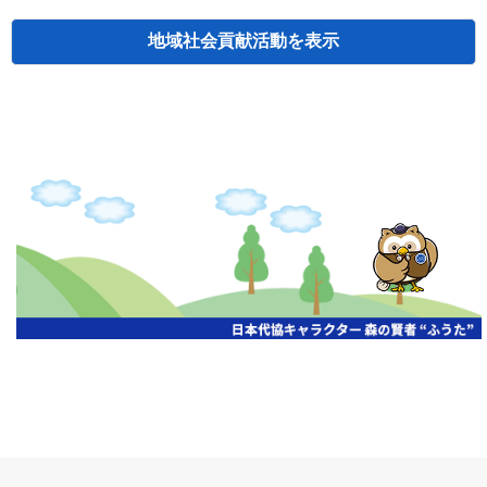
地域社会貢献活動
検索
主催
開催年月日
タイトル
北海道
札幌
2026.06.19
無保険車追放キャンペーン
北海道
札幌
2026.05.26
タオルボランティア
北海道
札幌
2026.04.13
防犯対策ペンの寄贈
北海道
室蘭
2026.06.17
無保険車追放キャンペーン・地震保険普
北海道
旭川
2026.07.24
無保険車追放キャンペーン
北海道
旭川
2026.06.05
無保険車追放キャンペーン
北海道
小樽
2026.06.26
無保険車追放キャンペーン
北海道
千歳
2026.07.30
タオルボランティア
北海道
函館
2026.05.26
無保険車追放キャンペーン
北海道
函館
2026.04.15
チャリティー基金寄付
北海道
釧路
2026.07.03
交通安全啓蒙活動『旗の波』
北海道
釧路
2026.05.29
タオルボランティア