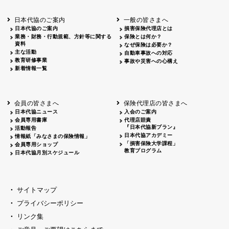
北海道
釧路
2026.05.28
タオルボランティア
北海道
釧路
2026.05.15
タオルボランティア
日本代協のご案内
一般の皆さまへ
青森
2026.06.25
出前授業
日本代協のご案内
損害保険代理店とは
秋田
2026.05.13
高校出前授業「車社会に出る高校生の君
業務・財務・行動規範、方針等に関する
保険とは何か？
宮城
2026.04.06
春の交通安全県民総ぐるみ運動出発式
資料
なぜ保険は必要か？
長野
中信
2026.04.06
春の交通安全運動
主な活動
自動車事故への対応
教育研修事業
長野
諏訪
2026.07.13
夏のやまびこ交通安全運動
事故や災害への心構え
新着情報一覧
長野
諏訪
2026.04.06
春の交通安全運動
富山
2026.06.28
献血活動
京都
2026.04.06
令和8年度春の交通安全スタート式
大阪
2026.07.01
自転車安全運転講習会 出前授業実施
会員の皆さまへ
保険代理店の皆さまへ
山口
東/西
2026.07.24
タイトル*
日本代協ニュース
入会のご案内
熊本
2026.04.07
あしなが育英会募金贈呈
会員専用書庫
代理店賠責
『日本代協新プラン』
活動報告
日本代協アカデミー
情報紙「みなさまの保険情報」
「損害保険大学課程」
会員専用ショップ
教育プログラム
日本代協月別スケジュール
サイトマップ
プライバシーポリシー
リンク集