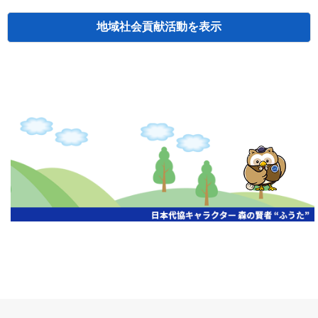
地域社会貢献活動
検索
主催
開催年月日
タイトル
北海道
札幌
2026.06.19
無保険車追放キャンペーン
北海道
札幌
2026.05.26
タオルボランティア
北海道
札幌
2026.04.13
防犯対策ペンの寄贈
北海道
室蘭
2026.06.17
無保険車追放キャンペーン・地震保険普
北海道
旭川
2026.07.24
無保険車追放キャンペーン
北海道
旭川
2026.06.05
無保険車追放キャンペーン
北海道
小樽
2026.06.26
無保険車追放キャンペーン
北海道
千歳
2026.07.30
タオルボランティア
北海道
函館
2026.05.26
無保険車追放キャンペーン
北海道
函館
2026.04.15
チャリティー基金寄付
北海道
釧路
2026.07.03
交通安全啓蒙活動『旗の波』
北海道
釧路
2026.05.29
タオルボランティア