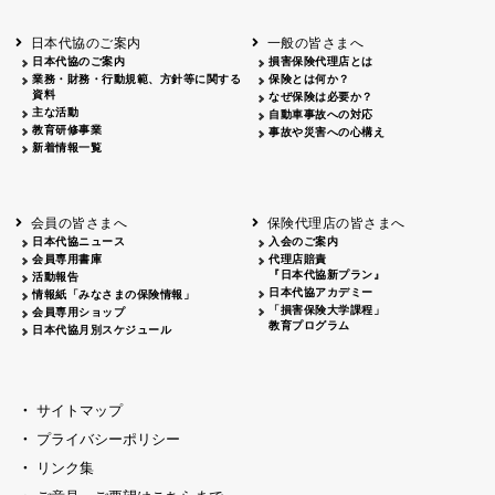
北海道
釧路
2026.05.28
タオルボランティア
北海道
釧路
2026.05.15
タオルボランティア
日本代協のご案内
一般の皆さまへ
青森
2026.06.25
出前授業
日本代協のご案内
損害保険代理店とは
秋田
2026.05.13
高校出前授業「車社会に出る高校生の君
業務・財務・行動規範、方針等に関する
保険とは何か？
宮城
2026.04.06
春の交通安全県民総ぐるみ運動出発式
資料
なぜ保険は必要か？
長野
中信
2026.04.06
春の交通安全運動
主な活動
自動車事故への対応
教育研修事業
長野
諏訪
2026.07.13
夏のやまびこ交通安全運動
事故や災害への心構え
新着情報一覧
長野
諏訪
2026.04.06
春の交通安全運動
富山
2026.06.28
献血活動
京都
2026.04.06
令和8年度春の交通安全スタート式
大阪
2026.07.01
自転車安全運転講習会 出前授業実施
会員の皆さまへ
保険代理店の皆さまへ
山口
東/西
2026.07.24
タイトル*
日本代協ニュース
入会のご案内
熊本
2026.04.07
あしなが育英会募金贈呈
会員専用書庫
代理店賠責
『日本代協新プラン』
活動報告
日本代協アカデミー
情報紙「みなさまの保険情報」
「損害保険大学課程」
会員専用ショップ
教育プログラム
日本代協月別スケジュール
サイトマップ
プライバシーポリシー
リンク集