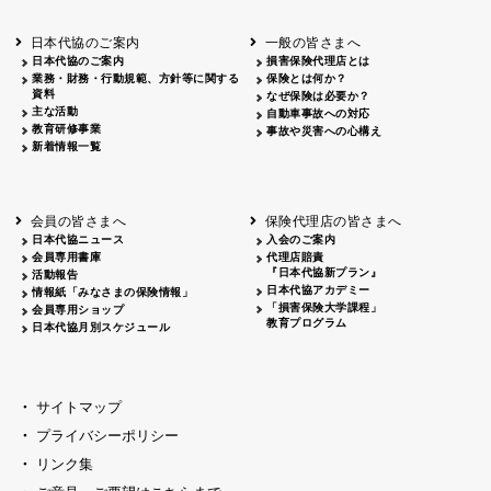
北海道
釧路
2026.05.28
タオルボランティア
北海道
釧路
2026.05.15
タオルボランティア
日本代協のご案内
一般の皆さまへ
青森
2026.06.25
出前授業
日本代協のご案内
損害保険代理店とは
秋田
2026.05.13
高校出前授業「車社会に出る高校生の君
業務・財務・行動規範、方針等に関する
保険とは何か？
宮城
2026.04.06
春の交通安全県民総ぐるみ運動出発式
資料
なぜ保険は必要か？
長野
中信
2026.04.06
春の交通安全運動
主な活動
自動車事故への対応
教育研修事業
長野
諏訪
2026.07.13
夏のやまびこ交通安全運動
事故や災害への心構え
新着情報一覧
長野
諏訪
2026.04.06
春の交通安全運動
富山
2026.06.28
献血活動
京都
2026.04.06
令和8年度春の交通安全スタート式
大阪
2026.07.01
自転車安全運転講習会 出前授業実施
会員の皆さまへ
保険代理店の皆さまへ
山口
東/西
2026.07.24
タイトル*
日本代協ニュース
入会のご案内
熊本
2026.04.07
あしなが育英会募金贈呈
会員専用書庫
代理店賠責
『日本代協新プラン』
活動報告
日本代協アカデミー
情報紙「みなさまの保険情報」
「損害保険大学課程」
会員専用ショップ
教育プログラム
日本代協月別スケジュール
サイトマップ
プライバシーポリシー
リンク集