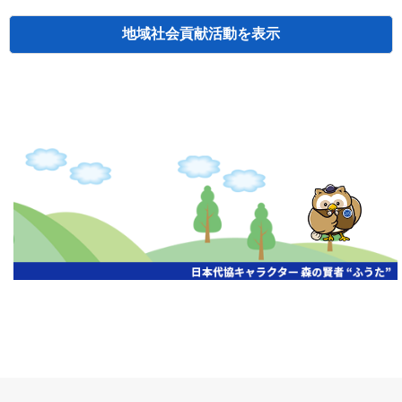
地域社会貢献活動
検索
主催
開催年月日
タイトル
北海道
札幌
2026.06.19
無保険車追放キャンペーン
北海道
札幌
2026.05.26
タオルボランティア
北海道
札幌
2026.04.13
防犯対策ペンの寄贈
北海道
室蘭
2026.06.17
無保険車追放キャンペーン・地震保険普
北海道
旭川
2026.07.24
無保険車追放キャンペーン
北海道
旭川
2026.06.05
無保険車追放キャンペーン
北海道
小樽
2026.06.26
無保険車追放キャンペーン
北海道
千歳
2026.07.30
タオルボランティア
北海道
函館
2026.05.26
無保険車追放キャンペーン
北海道
函館
2026.04.15
チャリティー基金寄付
北海道
釧路
2026.07.03
交通安全啓蒙活動『旗の波』
北海道
釧路
2026.05.29
タオルボランティア