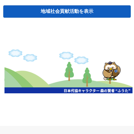
地域社会貢献活動
検索
主催
開催年月日
タイトル
北海道
札幌
2026.06.19
無保険車追放キャンペーン
北海道
札幌
2026.05.26
タオルボランティア
北海道
札幌
2026.04.13
防犯対策ペンの寄贈
北海道
室蘭
2026.06.17
無保険車追放キャンペーン・地震保険普
北海道
旭川
2026.07.24
無保険車追放キャンペーン
北海道
旭川
2026.06.05
無保険車追放キャンペーン
北海道
小樽
2026.06.26
無保険車追放キャンペーン
北海道
千歳
2026.07.30
タオルボランティア
北海道
函館
2026.05.26
無保険車追放キャンペーン
北海道
函館
2026.04.15
チャリティー基金寄付
北海道
釧路
2026.07.03
交通安全啓蒙活動『旗の波』
北海道
釧路
2026.05.29
タオルボランティア