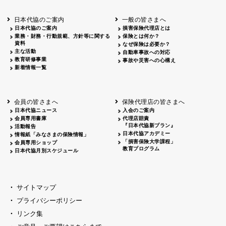
北海道
釧路
2026.05.28
タオルボランティア
北海道
釧路
2026.05.15
タオルボランティア
日本代協のご案内
一般の皆さまへ
青森
2026.06.25
出前授業
日本代協のご案内
損害保険代理店とは
秋田
2026.05.13
高校出前授業「車社会に出る高校生の君
業務・財務・行動規範、方針等に関する
保険とは何か？
宮城
2026.04.06
春の交通安全県民総ぐるみ運動出発式
資料
なぜ保険は必要か？
長野
中信
2026.04.06
春の交通安全運動
主な活動
自動車事故への対応
教育研修事業
長野
諏訪
2026.07.13
夏のやまびこ交通安全運動
事故や災害への心構え
新着情報一覧
長野
諏訪
2026.04.06
春の交通安全運動
富山
2026.06.28
献血活動
京都
2026.04.06
令和8年度春の交通安全スタート式
大阪
2026.07.01
自転車安全運転講習会 出前授業実施
会員の皆さまへ
保険代理店の皆さまへ
山口
東/西
2026.07.24
タイトル*
日本代協ニュース
入会のご案内
熊本
2026.04.07
あしなが育英会募金贈呈
会員専用書庫
代理店賠責
『日本代協新プラン』
活動報告
日本代協アカデミー
情報紙「みなさまの保険情報」
「損害保険大学課程」
会員専用ショップ
教育プログラム
日本代協月別スケジュール
サイトマップ
プライバシーポリシー
リンク集