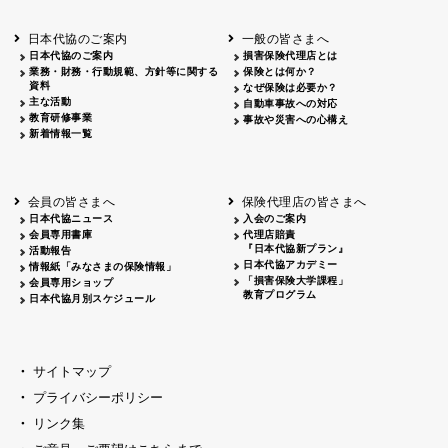
北海道
釧路
2026.05.28
タオルボランティア
北海道
釧路
2026.05.15
タオルボランティア
日本代協のご案内
一般の皆さまへ
青森
2026.06.25
出前授業
日本代協のご案内
損害保険代理店とは
秋田
2026.05.13
高校出前授業「車社会に出る高校生の君
業務・財務・行動規範、方針等に関する
保険とは何か？
宮城
2026.04.06
春の交通安全県民総ぐるみ運動出発式
資料
なぜ保険は必要か？
長野
中信
2026.04.06
春の交通安全運動
主な活動
自動車事故への対応
教育研修事業
長野
諏訪
2026.07.13
夏のやまびこ交通安全運動
事故や災害への心構え
新着情報一覧
長野
諏訪
2026.04.06
春の交通安全運動
富山
2026.06.28
献血活動
京都
2026.04.06
令和8年度春の交通安全スタート式
大阪
2026.07.01
自転車安全運転講習会 出前授業実施
会員の皆さまへ
保険代理店の皆さまへ
山口
東/西
2026.07.24
タイトル*
日本代協ニュース
入会のご案内
熊本
2026.04.07
あしなが育英会募金贈呈
会員専用書庫
代理店賠責
『日本代協新プラン』
活動報告
日本代協アカデミー
情報紙「みなさまの保険情報」
「損害保険大学課程」
会員専用ショップ
教育プログラム
日本代協月別スケジュール
サイトマップ
プライバシーポリシー
リンク集