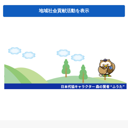
地域社会貢献活動
検索
主催
開催年月日
タイトル
北海道
札幌
2026.06.19
無保険車追放キャンペーン
北海道
札幌
2026.05.26
タオルボランティア
北海道
札幌
2026.04.13
防犯対策ペンの寄贈
北海道
室蘭
2026.06.17
無保険車追放キャンペーン・地震保険普
北海道
旭川
2026.07.24
無保険車追放キャンペーン
北海道
旭川
2026.06.05
無保険車追放キャンペーン
北海道
小樽
2026.06.26
無保険車追放キャンペーン
北海道
千歳
2026.07.30
タオルボランティア
北海道
函館
2026.05.26
無保険車追放キャンペーン
北海道
函館
2026.04.15
チャリティー基金寄付
北海道
釧路
2026.07.03
交通安全啓蒙活動『旗の波』
北海道
釧路
2026.05.29
タオルボランティア