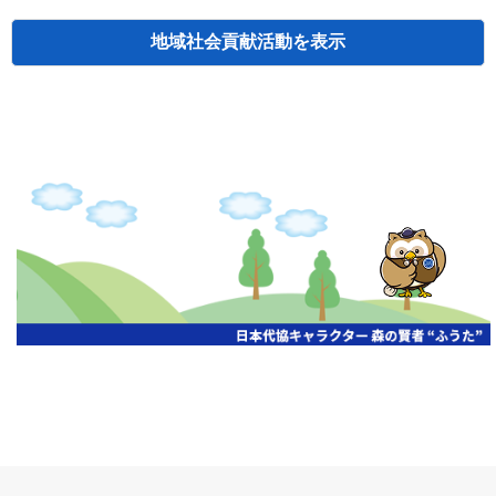
地域社会貢献活動
検索
主催
開催年月日
タイトル
北海道
札幌
2026.06.19
無保険車追放キャンペーン
北海道
札幌
2026.05.26
タオルボランティア
北海道
札幌
2026.04.13
防犯対策ペンの寄贈
北海道
室蘭
2026.06.17
無保険車追放キャンペーン・地震保険普
北海道
旭川
2026.07.24
無保険車追放キャンペーン
北海道
旭川
2026.06.05
無保険車追放キャンペーン
北海道
小樽
2026.06.26
無保険車追放キャンペーン
北海道
千歳
2026.07.30
タオルボランティア
北海道
函館
2026.05.26
無保険車追放キャンペーン
北海道
函館
2026.04.15
チャリティー基金寄付
北海道
釧路
2026.07.03
交通安全啓蒙活動『旗の波』
北海道
釧路
2026.05.29
タオルボランティア