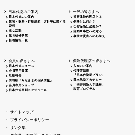
北海道
釧路
2026.05.28
タオルボランティア
北海道
釧路
2026.05.15
タオルボランティア
日本代協のご案内
一般の皆さまへ
青森
2026.06.25
出前授業
日本代協のご案内
損害保険代理店とは
秋田
2026.05.13
高校出前授業「車社会に出る高校生の君
業務・財務・行動規範、方針等に関する
保険とは何か？
宮城
2026.04.06
春の交通安全県民総ぐるみ運動出発式
資料
なぜ保険は必要か？
長野
中信
2026.04.06
春の交通安全運動
主な活動
自動車事故への対応
教育研修事業
長野
諏訪
2026.07.13
夏のやまびこ交通安全運動
事故や災害への心構え
新着情報一覧
長野
諏訪
2026.04.06
春の交通安全運動
富山
2026.06.28
献血活動
京都
2026.04.06
令和8年度春の交通安全スタート式
大阪
2026.07.01
自転車安全運転講習会 出前授業実施
会員の皆さまへ
保険代理店の皆さまへ
山口
東/西
2026.07.24
タイトル*
日本代協ニュース
入会のご案内
熊本
2026.04.07
あしなが育英会募金贈呈
会員専用書庫
代理店賠責
『日本代協新プラン』
活動報告
日本代協アカデミー
情報紙「みなさまの保険情報」
「損害保険大学課程」
会員専用ショップ
教育プログラム
日本代協月別スケジュール
サイトマップ
プライバシーポリシー
リンク集