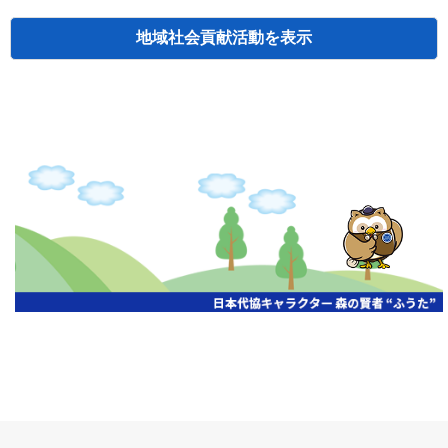
地域社会貢献活動
検索
主催
開催年月日
タイトル
北海道
札幌
2026.06.19
無保険車追放キャンペーン
北海道
札幌
2026.05.26
タオルボランティア
北海道
札幌
2026.04.13
防犯対策ペンの寄贈
北海道
室蘭
2026.06.17
無保険車追放キャンペーン・地震保険普
北海道
旭川
2026.07.24
無保険車追放キャンペーン
北海道
旭川
2026.06.05
無保険車追放キャンペーン
北海道
小樽
2026.06.26
無保険車追放キャンペーン
北海道
千歳
2026.07.30
タオルボランティア
北海道
函館
2026.05.26
無保険車追放キャンペーン
北海道
函館
2026.04.15
チャリティー基金寄付
北海道
釧路
2026.07.03
交通安全啓蒙活動『旗の波』
北海道
釧路
2026.05.29
タオルボランティア