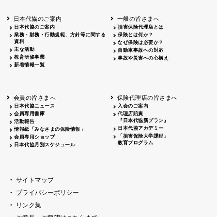
北海道
釧路
2026.05.28
タオルボランティア
北海道
釧路
2026.05.15
タオルボランティア
日本代協のご案内
一般の皆さまへ
青森
2026.06.25
出前授業
日本代協のご案内
損害保険代理店とは
秋田
2026.05.13
高校出前授業「車社会に出る高校生の君
業務・財務・行動規範、方針等に関する
保険とは何か？
宮城
2026.04.06
春の交通安全県民総ぐるみ運動出発式
資料
なぜ保険は必要か？
長野
中信
2026.04.06
春の交通安全運動
主な活動
自動車事故への対応
教育研修事業
長野
諏訪
2026.07.13
夏のやまびこ交通安全運動
事故や災害への心構え
新着情報一覧
長野
諏訪
2026.04.06
春の交通安全運動
富山
2026.06.28
献血活動
京都
2026.04.06
令和8年度春の交通安全スタート式
大阪
2026.07.01
自転車安全運転講習会 出前授業実施
会員の皆さまへ
保険代理店の皆さまへ
山口
東/西
2026.07.24
タイトル*
日本代協ニュース
入会のご案内
熊本
2026.04.07
あしなが育英会募金贈呈
会員専用書庫
代理店賠責
『日本代協新プラン』
活動報告
日本代協アカデミー
情報紙「みなさまの保険情報」
「損害保険大学課程」
会員専用ショップ
教育プログラム
日本代協月別スケジュール
サイトマップ
プライバシーポリシー
リンク集