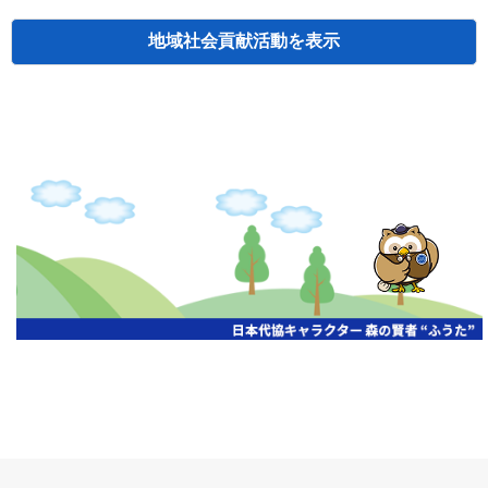
地域社会貢献活動
検索
主催
開催年月日
タイトル
北海道
札幌
2026.06.19
無保険車追放キャンペーン
北海道
札幌
2026.05.26
タオルボランティア
北海道
札幌
2026.04.13
防犯対策ペンの寄贈
北海道
室蘭
2026.06.17
無保険車追放キャンペーン・地震保険普
北海道
旭川
2026.07.24
無保険車追放キャンペーン
北海道
旭川
2026.06.05
無保険車追放キャンペーン
北海道
小樽
2026.06.26
無保険車追放キャンペーン
北海道
千歳
2026.07.30
タオルボランティア
北海道
函館
2026.05.26
無保険車追放キャンペーン
北海道
函館
2026.04.15
チャリティー基金寄付
北海道
釧路
2026.07.03
交通安全啓蒙活動『旗の波』
北海道
釧路
2026.05.29
タオルボランティア