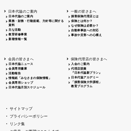
北海道
釧路
2026.05.28
タオルボランティア
北海道
釧路
2026.05.15
タオルボランティア
日本代協のご案内
一般の皆さまへ
青森
2026.06.25
出前授業
日本代協のご案内
損害保険代理店とは
秋田
2026.05.13
高校出前授業「車社会に出る高校生の君
業務・財務・行動規範、方針等に関する
保険とは何か？
宮城
2026.04.06
春の交通安全県民総ぐるみ運動出発式
資料
なぜ保険は必要か？
長野
中信
2026.04.06
春の交通安全運動
主な活動
自動車事故への対応
教育研修事業
長野
諏訪
2026.07.13
夏のやまびこ交通安全運動
事故や災害への心構え
新着情報一覧
長野
諏訪
2026.04.06
春の交通安全運動
富山
2026.06.28
献血活動
京都
2026.04.06
令和8年度春の交通安全スタート式
大阪
2026.07.01
自転車安全運転講習会 出前授業実施
会員の皆さまへ
保険代理店の皆さまへ
山口
東/西
2026.07.24
タイトル*
日本代協ニュース
入会のご案内
熊本
2026.04.07
あしなが育英会募金贈呈
会員専用書庫
代理店賠責
『日本代協新プラン』
活動報告
日本代協アカデミー
情報紙「みなさまの保険情報」
「損害保険大学課程」
会員専用ショップ
教育プログラム
日本代協月別スケジュール
サイトマップ
プライバシーポリシー
リンク集