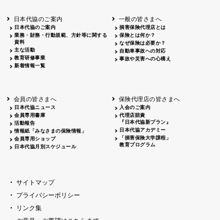
北海道
釧路
2026.05.28
タオルボランティア
北海道
釧路
2026.05.15
タオルボランティア
日本代協のご案内
一般の皆さまへ
青森
2026.06.25
出前授業
日本代協のご案内
損害保険代理店とは
秋田
2026.05.13
高校出前授業「車社会に出る高校生の君
業務・財務・行動規範、方針等に関する
保険とは何か？
宮城
2026.04.06
春の交通安全県民総ぐるみ運動出発式
資料
なぜ保険は必要か？
長野
中信
2026.04.06
春の交通安全運動
主な活動
自動車事故への対応
教育研修事業
長野
諏訪
2026.07.13
夏のやまびこ交通安全運動
事故や災害への心構え
新着情報一覧
長野
諏訪
2026.04.06
春の交通安全運動
富山
2026.06.28
献血活動
京都
2026.04.06
令和8年度春の交通安全スタート式
大阪
2026.07.01
自転車安全運転講習会 出前授業実施
会員の皆さまへ
保険代理店の皆さまへ
山口
東/西
2026.07.24
タイトル*
日本代協ニュース
入会のご案内
熊本
2026.04.07
あしなが育英会募金贈呈
会員専用書庫
代理店賠責
『日本代協新プラン』
活動報告
日本代協アカデミー
情報紙「みなさまの保険情報」
「損害保険大学課程」
会員専用ショップ
教育プログラム
日本代協月別スケジュール
サイトマップ
プライバシーポリシー
リンク集