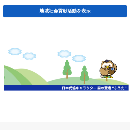
地域社会貢献活動
検索
主催
開催年月日
タイトル
北海道
札幌
2026.06.19
無保険車追放キャンペーン
北海道
札幌
2026.05.26
タオルボランティア
北海道
札幌
2026.04.13
防犯対策ペンの寄贈
北海道
室蘭
2026.06.17
無保険車追放キャンペーン・地震保険普
北海道
旭川
2026.07.24
無保険車追放キャンペーン
北海道
旭川
2026.06.05
無保険車追放キャンペーン
北海道
小樽
2026.06.26
無保険車追放キャンペーン
北海道
千歳
2026.07.30
タオルボランティア
北海道
函館
2026.05.26
無保険車追放キャンペーン
北海道
函館
2026.04.15
チャリティー基金寄付
北海道
釧路
2026.07.03
交通安全啓蒙活動『旗の波』
北海道
釧路
2026.05.29
タオルボランティア