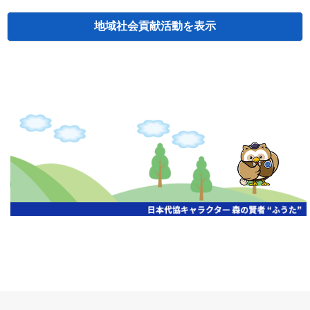
地域社会貢献活動
検索
主催
開催年月日
タイトル
北海道
札幌
2026.06.19
無保険車追放キャンペーン
北海道
札幌
2026.05.26
タオルボランティア
北海道
札幌
2026.04.13
防犯対策ペンの寄贈
北海道
室蘭
2026.06.17
無保険車追放キャンペーン・地震保険普
北海道
旭川
2026.07.24
無保険車追放キャンペーン
北海道
旭川
2026.06.05
無保険車追放キャンペーン
北海道
小樽
2026.06.26
無保険車追放キャンペーン
北海道
千歳
2026.07.30
タオルボランティア
北海道
函館
2026.05.26
無保険車追放キャンペーン
北海道
函館
2026.04.15
チャリティー基金寄付
北海道
釧路
2026.07.03
交通安全啓蒙活動『旗の波』
北海道
釧路
2026.05.29
タオルボランティア