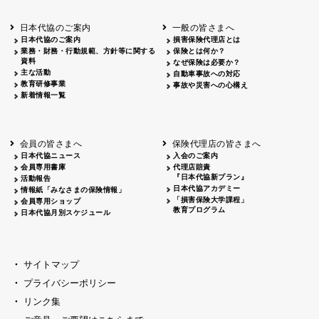
北海道
釧路
2026.05.28
タオルボランティア
北海道
釧路
2026.05.15
タオルボランティア
日本代協のご案内
一般の皆さまへ
青森
2026.06.25
出前授業
日本代協のご案内
損害保険代理店とは
秋田
2026.05.13
高校出前授業「車社会に出る高校生の君
業務・財務・行動規範、方針等に関する
保険とは何か？
宮城
2026.04.06
春の交通安全県民総ぐるみ運動出発式
資料
なぜ保険は必要か？
長野
中信
2026.04.06
春の交通安全運動
主な活動
自動車事故への対応
教育研修事業
長野
諏訪
2026.07.13
夏のやまびこ交通安全運動
事故や災害への心構え
新着情報一覧
長野
諏訪
2026.04.06
春の交通安全運動
富山
2026.06.28
献血活動
京都
2026.04.06
令和8年度春の交通安全スタート式
大阪
2026.07.01
自転車安全運転講習会 出前授業実施
会員の皆さまへ
保険代理店の皆さまへ
山口
東/西
2026.07.24
タイトル*
日本代協ニュース
入会のご案内
熊本
2026.04.07
あしなが育英会募金贈呈
会員専用書庫
代理店賠責
『日本代協新プラン』
活動報告
日本代協アカデミー
情報紙「みなさまの保険情報」
「損害保険大学課程」
会員専用ショップ
教育プログラム
日本代協月別スケジュール
サイトマップ
プライバシーポリシー
リンク集