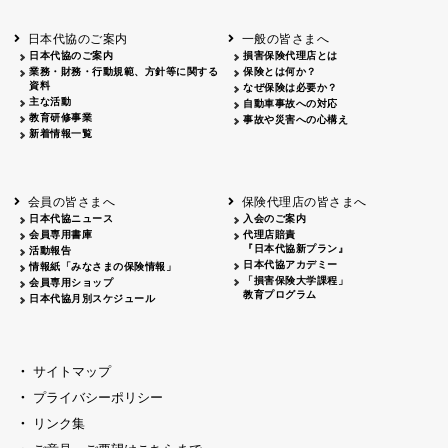
北海道
釧路
2026.05.28
タオルボランティア
北海道
釧路
2026.05.15
タオルボランティア
日本代協のご案内
一般の皆さまへ
青森
2026.06.25
出前授業
日本代協のご案内
損害保険代理店とは
秋田
2026.05.13
高校出前授業「車社会に出る高校生の君
業務・財務・行動規範、方針等に関する
保険とは何か？
宮城
2026.04.06
春の交通安全県民総ぐるみ運動出発式
資料
なぜ保険は必要か？
長野
中信
2026.04.06
春の交通安全運動
主な活動
自動車事故への対応
教育研修事業
長野
諏訪
2026.07.13
夏のやまびこ交通安全運動
事故や災害への心構え
新着情報一覧
長野
諏訪
2026.04.06
春の交通安全運動
富山
2026.06.28
献血活動
京都
2026.04.06
令和8年度春の交通安全スタート式
大阪
2026.07.01
自転車安全運転講習会 出前授業実施
会員の皆さまへ
保険代理店の皆さまへ
山口
東/西
2026.07.24
タイトル*
日本代協ニュース
入会のご案内
熊本
2026.04.07
あしなが育英会募金贈呈
会員専用書庫
代理店賠責
『日本代協新プラン』
活動報告
日本代協アカデミー
情報紙「みなさまの保険情報」
「損害保険大学課程」
会員専用ショップ
教育プログラム
日本代協月別スケジュール
サイトマップ
プライバシーポリシー
リンク集