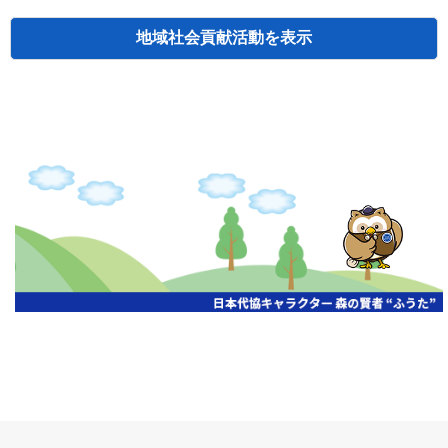
地域社会貢献活動
検索
主催
開催年月日
タイトル
北海道
札幌
2026.06.19
無保険車追放キャンペーン
北海道
札幌
2026.05.26
タオルボランティア
北海道
札幌
2026.04.13
防犯対策ペンの寄贈
北海道
室蘭
2026.06.17
無保険車追放キャンペーン・地震保険普
北海道
旭川
2026.07.24
無保険車追放キャンペーン
北海道
旭川
2026.06.05
無保険車追放キャンペーン
北海道
小樽
2026.06.26
無保険車追放キャンペーン
北海道
千歳
2026.07.30
タオルボランティア
北海道
函館
2026.05.26
無保険車追放キャンペーン
北海道
函館
2026.04.15
チャリティー基金寄付
北海道
釧路
2026.07.03
交通安全啓蒙活動『旗の波』
北海道
釧路
2026.05.29
タオルボランティア