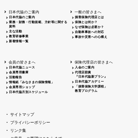
北海道
釧路
2026.05.28
タオルボランティア
北海道
釧路
2026.05.15
タオルボランティア
日本代協のご案内
一般の皆さまへ
青森
2026.06.25
出前授業
日本代協のご案内
損害保険代理店とは
秋田
2026.05.13
高校出前授業「車社会に出る高校生の君
業務・財務・行動規範、方針等に関する
保険とは何か？
宮城
2026.04.06
春の交通安全県民総ぐるみ運動出発式
資料
なぜ保険は必要か？
長野
中信
2026.04.06
春の交通安全運動
主な活動
自動車事故への対応
教育研修事業
長野
諏訪
2026.07.13
夏のやまびこ交通安全運動
事故や災害への心構え
新着情報一覧
長野
諏訪
2026.04.06
春の交通安全運動
富山
2026.06.28
献血活動
京都
2026.04.06
令和8年度春の交通安全スタート式
大阪
2026.07.01
自転車安全運転講習会 出前授業実施
会員の皆さまへ
保険代理店の皆さまへ
山口
東/西
2026.07.24
タイトル*
日本代協ニュース
入会のご案内
熊本
2026.04.07
あしなが育英会募金贈呈
会員専用書庫
代理店賠責
『日本代協新プラン』
活動報告
日本代協アカデミー
情報紙「みなさまの保険情報」
「損害保険大学課程」
会員専用ショップ
教育プログラム
日本代協月別スケジュール
サイトマップ
プライバシーポリシー
リンク集