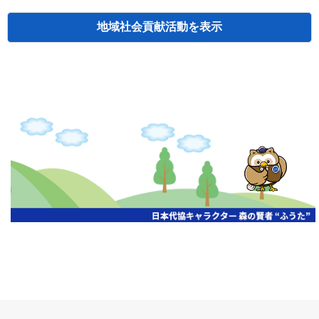
地域社会貢献活動
検索
主催
開催年月日
タイトル
北海道
札幌
2026.06.19
無保険車追放キャンペーン
北海道
札幌
2026.05.26
タオルボランティア
北海道
札幌
2026.04.13
防犯対策ペンの寄贈
北海道
室蘭
2026.06.17
無保険車追放キャンペーン・地震保険普
北海道
旭川
2026.07.24
無保険車追放キャンペーン
北海道
旭川
2026.06.05
無保険車追放キャンペーン
北海道
小樽
2026.06.26
無保険車追放キャンペーン
北海道
千歳
2026.07.30
タオルボランティア
北海道
函館
2026.05.26
無保険車追放キャンペーン
北海道
函館
2026.04.15
チャリティー基金寄付
北海道
釧路
2026.07.03
交通安全啓蒙活動『旗の波』
北海道
釧路
2026.05.29
タオルボランティア