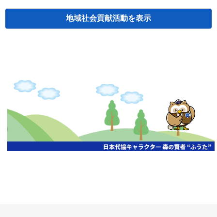
地域社会貢献活動
検索
主催
開催年月日
タイトル
北海道
札幌
2026.06.19
無保険車追放キャンペーン
北海道
札幌
2026.05.26
タオルボランティア
北海道
札幌
2026.04.13
防犯対策ペンの寄贈
北海道
室蘭
2026.06.17
無保険車追放キャンペーン・地震保険普
北海道
旭川
2026.07.24
無保険車追放キャンペーン
北海道
旭川
2026.06.05
無保険車追放キャンペーン
北海道
小樽
2026.06.26
無保険車追放キャンペーン
北海道
千歳
2026.07.30
タオルボランティア
北海道
函館
2026.05.26
無保険車追放キャンペーン
北海道
函館
2026.04.15
チャリティー基金寄付
北海道
釧路
2026.07.03
交通安全啓蒙活動『旗の波』
北海道
釧路
2026.05.29
タオルボランティア