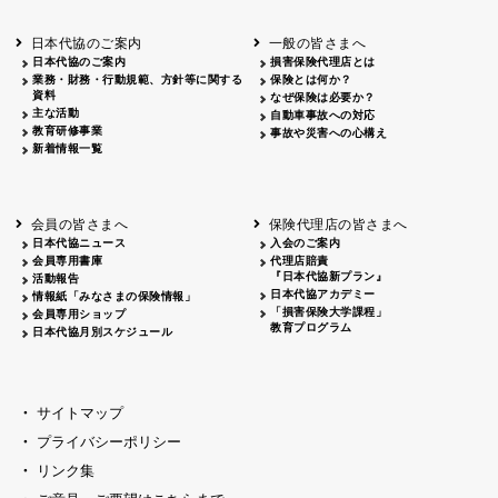
北海道
釧路
2026.05.28
タオルボランティア
北海道
釧路
2026.05.15
タオルボランティア
日本代協のご案内
一般の皆さまへ
青森
2026.06.25
出前授業
日本代協のご案内
損害保険代理店とは
秋田
2026.05.13
高校出前授業「車社会に出る高校生の君
業務・財務・行動規範、方針等に関する
保険とは何か？
宮城
2026.04.06
春の交通安全県民総ぐるみ運動出発式
資料
なぜ保険は必要か？
長野
中信
2026.04.06
春の交通安全運動
主な活動
自動車事故への対応
教育研修事業
長野
諏訪
2026.07.13
夏のやまびこ交通安全運動
事故や災害への心構え
新着情報一覧
長野
諏訪
2026.04.06
春の交通安全運動
富山
2026.06.28
献血活動
京都
2026.04.06
令和8年度春の交通安全スタート式
大阪
2026.07.01
自転車安全運転講習会 出前授業実施
会員の皆さまへ
保険代理店の皆さまへ
山口
東/西
2026.07.24
タイトル*
日本代協ニュース
入会のご案内
熊本
2026.04.07
あしなが育英会募金贈呈
会員専用書庫
代理店賠責
『日本代協新プラン』
活動報告
日本代協アカデミー
情報紙「みなさまの保険情報」
「損害保険大学課程」
会員専用ショップ
教育プログラム
日本代協月別スケジュール
サイトマップ
プライバシーポリシー
リンク集