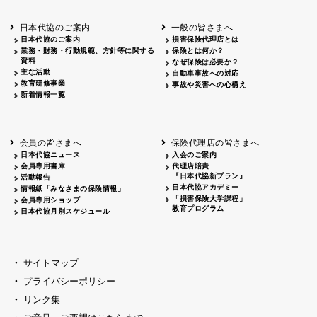
北海道
釧路
2026.05.28
タオルボランティア
北海道
釧路
2026.05.15
タオルボランティア
日本代協のご案内
一般の皆さまへ
青森
2026.06.25
出前授業
日本代協のご案内
損害保険代理店とは
秋田
2026.05.13
高校出前授業「車社会に出る高校生の君
業務・財務・行動規範、方針等に関する
保険とは何か？
宮城
2026.04.06
春の交通安全県民総ぐるみ運動出発式
資料
なぜ保険は必要か？
長野
中信
2026.04.06
春の交通安全運動
主な活動
自動車事故への対応
教育研修事業
長野
諏訪
2026.07.13
夏のやまびこ交通安全運動
事故や災害への心構え
新着情報一覧
長野
諏訪
2026.04.06
春の交通安全運動
富山
2026.06.28
献血活動
京都
2026.04.06
令和8年度春の交通安全スタート式
大阪
2026.07.01
自転車安全運転講習会 出前授業実施
会員の皆さまへ
保険代理店の皆さまへ
山口
東/西
2026.07.24
タイトル*
日本代協ニュース
入会のご案内
熊本
2026.04.07
あしなが育英会募金贈呈
会員専用書庫
代理店賠責
『日本代協新プラン』
活動報告
日本代協アカデミー
情報紙「みなさまの保険情報」
「損害保険大学課程」
会員専用ショップ
教育プログラム
日本代協月別スケジュール
サイトマップ
プライバシーポリシー
リンク集