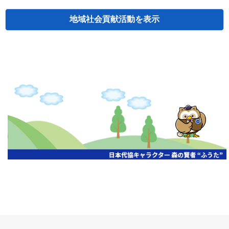
地域社会貢献活動
検索
主催
開催年月日
タイトル
北海道
札幌
2026.06.19
無保険車追放キャンペーン
北海道
札幌
2026.05.26
タオルボランティア
北海道
札幌
2026.04.13
防犯対策ペンの寄贈
北海道
室蘭
2026.06.17
無保険車追放キャンペーン・地震保険普
北海道
旭川
2026.07.24
無保険車追放キャンペーン
北海道
旭川
2026.06.05
無保険車追放キャンペーン
北海道
小樽
2026.06.26
無保険車追放キャンペーン
北海道
千歳
2026.07.30
タオルボランティア
北海道
函館
2026.05.26
無保険車追放キャンペーン
北海道
函館
2026.04.15
チャリティー基金寄付
北海道
釧路
2026.07.03
交通安全啓蒙活動『旗の波』
北海道
釧路
2026.05.29
タオルボランティア