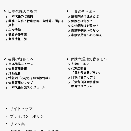
北海道
釧路
2026.05.28
タオルボランティア
北海道
釧路
2026.05.15
タオルボランティア
日本代協のご案内
一般の皆さまへ
青森
2026.06.25
出前授業
日本代協のご案内
損害保険代理店とは
秋田
2026.05.13
高校出前授業「車社会に出る高校生の君
業務・財務・行動規範、方針等に関する
保険とは何か？
宮城
2026.04.06
春の交通安全県民総ぐるみ運動出発式
資料
なぜ保険は必要か？
長野
中信
2026.04.06
春の交通安全運動
主な活動
自動車事故への対応
教育研修事業
長野
諏訪
2026.07.13
夏のやまびこ交通安全運動
事故や災害への心構え
新着情報一覧
長野
諏訪
2026.04.06
春の交通安全運動
富山
2026.06.28
献血活動
京都
2026.04.06
令和8年度春の交通安全スタート式
大阪
2026.07.01
自転車安全運転講習会 出前授業実施
会員の皆さまへ
保険代理店の皆さまへ
山口
東/西
2026.07.24
タイトル*
日本代協ニュース
入会のご案内
熊本
2026.04.07
あしなが育英会募金贈呈
会員専用書庫
代理店賠責
『日本代協新プラン』
活動報告
日本代協アカデミー
情報紙「みなさまの保険情報」
「損害保険大学課程」
会員専用ショップ
教育プログラム
日本代協月別スケジュール
サイトマップ
プライバシーポリシー
リンク集