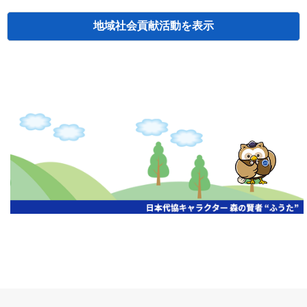
地域社会貢献活動
検索
主催
開催年月日
タイトル
北海道
札幌
2026.06.19
無保険車追放キャンペーン
北海道
札幌
2026.05.26
タオルボランティア
北海道
札幌
2026.04.13
防犯対策ペンの寄贈
北海道
室蘭
2026.06.17
無保険車追放キャンペーン・地震保険普
北海道
旭川
2026.07.24
無保険車追放キャンペーン
北海道
旭川
2026.06.05
無保険車追放キャンペーン
北海道
小樽
2026.06.26
無保険車追放キャンペーン
北海道
千歳
2026.07.30
タオルボランティア
北海道
函館
2026.05.26
無保険車追放キャンペーン
北海道
函館
2026.04.15
チャリティー基金寄付
北海道
釧路
2026.07.03
交通安全啓蒙活動『旗の波』
北海道
釧路
2026.05.29
タオルボランティア