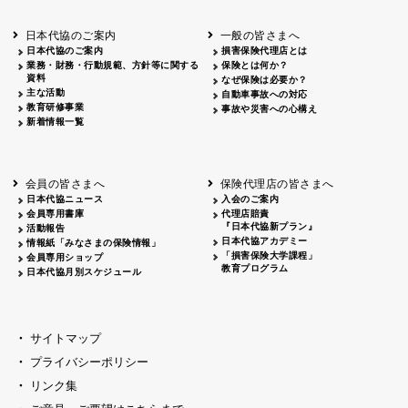
北海道
釧路
2026.05.28
タオルボランティア
北海道
釧路
2026.05.15
タオルボランティア
日本代協のご案内
一般の皆さまへ
青森
2026.06.25
出前授業
日本代協のご案内
損害保険代理店とは
秋田
2026.05.13
高校出前授業「車社会に出る高校生の君
業務・財務・行動規範、方針等に関する
保険とは何か？
宮城
2026.04.06
春の交通安全県民総ぐるみ運動出発式
資料
なぜ保険は必要か？
長野
中信
2026.04.06
春の交通安全運動
主な活動
自動車事故への対応
教育研修事業
長野
諏訪
2026.07.13
夏のやまびこ交通安全運動
事故や災害への心構え
新着情報一覧
長野
諏訪
2026.04.06
春の交通安全運動
富山
2026.06.28
献血活動
京都
2026.04.06
令和8年度春の交通安全スタート式
大阪
2026.07.01
自転車安全運転講習会 出前授業実施
会員の皆さまへ
保険代理店の皆さまへ
山口
東/西
2026.07.24
タイトル*
日本代協ニュース
入会のご案内
熊本
2026.04.07
あしなが育英会募金贈呈
会員専用書庫
代理店賠責
『日本代協新プラン』
活動報告
日本代協アカデミー
情報紙「みなさまの保険情報」
「損害保険大学課程」
会員専用ショップ
教育プログラム
日本代協月別スケジュール
サイトマップ
プライバシーポリシー
リンク集