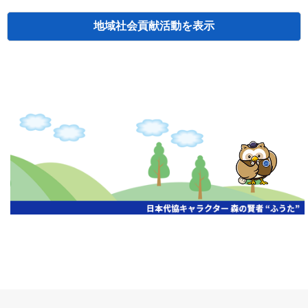
地域社会貢献活動
検索
主催
開催年月日
タイトル
北海道
札幌
2026.06.19
無保険車追放キャンペーン
北海道
札幌
2026.05.26
タオルボランティア
北海道
札幌
2026.04.13
防犯対策ペンの寄贈
北海道
室蘭
2026.06.17
無保険車追放キャンペーン・地震保険普
北海道
旭川
2026.07.24
無保険車追放キャンペーン
北海道
旭川
2026.06.05
無保険車追放キャンペーン
北海道
小樽
2026.06.26
無保険車追放キャンペーン
北海道
千歳
2026.07.30
タオルボランティア
北海道
函館
2026.05.26
無保険車追放キャンペーン
北海道
函館
2026.04.15
チャリティー基金寄付
北海道
釧路
2026.07.03
交通安全啓蒙活動『旗の波』
北海道
釧路
2026.05.29
タオルボランティア