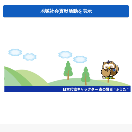
地域社会貢献活動
検索
主催
開催年月日
タイトル
北海道
札幌
2026.06.19
無保険車追放キャンペーン
北海道
札幌
2026.05.26
タオルボランティア
北海道
札幌
2026.04.13
防犯対策ペンの寄贈
北海道
室蘭
2026.06.17
無保険車追放キャンペーン・地震保険普
北海道
旭川
2026.07.24
無保険車追放キャンペーン
北海道
旭川
2026.06.05
無保険車追放キャンペーン
北海道
小樽
2026.06.26
無保険車追放キャンペーン
北海道
千歳
2026.07.30
タオルボランティア
北海道
函館
2026.05.26
無保険車追放キャンペーン
北海道
函館
2026.04.15
チャリティー基金寄付
北海道
釧路
2026.07.03
交通安全啓蒙活動『旗の波』
北海道
釧路
2026.05.29
タオルボランティア