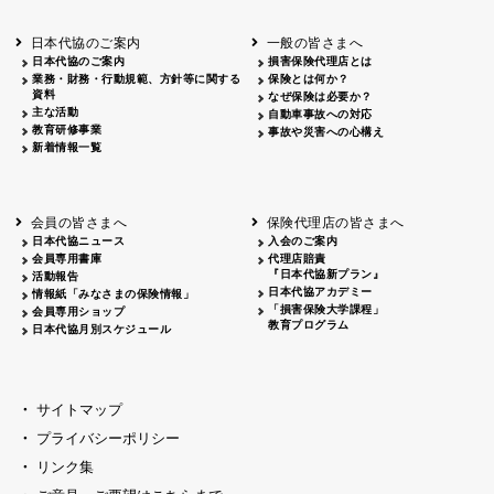
北海道
釧路
2026.05.28
タオルボランティア
北海道
釧路
2026.05.15
タオルボランティア
日本代協のご案内
一般の皆さまへ
青森
2026.06.25
出前授業
日本代協のご案内
損害保険代理店とは
秋田
2026.05.13
高校出前授業「車社会に出る高校生の君
業務・財務・行動規範、方針等に関する
保険とは何か？
宮城
2026.04.06
春の交通安全県民総ぐるみ運動出発式
資料
なぜ保険は必要か？
長野
中信
2026.04.06
春の交通安全運動
主な活動
自動車事故への対応
教育研修事業
長野
諏訪
2026.07.13
夏のやまびこ交通安全運動
事故や災害への心構え
新着情報一覧
長野
諏訪
2026.04.06
春の交通安全運動
富山
2026.06.28
献血活動
京都
2026.04.06
令和8年度春の交通安全スタート式
大阪
2026.07.01
自転車安全運転講習会 出前授業実施
会員の皆さまへ
保険代理店の皆さまへ
山口
東/西
2026.07.24
タイトル*
日本代協ニュース
入会のご案内
熊本
2026.04.07
あしなが育英会募金贈呈
会員専用書庫
代理店賠責
『日本代協新プラン』
活動報告
日本代協アカデミー
情報紙「みなさまの保険情報」
「損害保険大学課程」
会員専用ショップ
教育プログラム
日本代協月別スケジュール
サイトマップ
プライバシーポリシー
リンク集