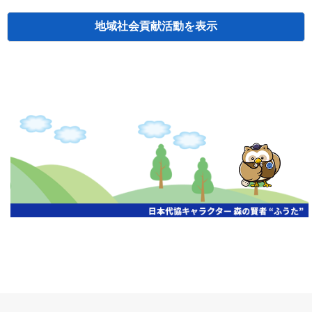
地域社会貢献活動
検索
主催
開催年月日
タイトル
北海道
札幌
2026.06.19
無保険車追放キャンペーン
北海道
札幌
2026.05.26
タオルボランティア
北海道
札幌
2026.04.13
防犯対策ペンの寄贈
北海道
室蘭
2026.06.17
無保険車追放キャンペーン・地震保険普
北海道
旭川
2026.07.24
無保険車追放キャンペーン
北海道
旭川
2026.06.05
無保険車追放キャンペーン
北海道
小樽
2026.06.26
無保険車追放キャンペーン
北海道
千歳
2026.07.30
タオルボランティア
北海道
函館
2026.05.26
無保険車追放キャンペーン
北海道
函館
2026.04.15
チャリティー基金寄付
北海道
釧路
2026.07.03
交通安全啓蒙活動『旗の波』
北海道
釧路
2026.05.29
タオルボランティア