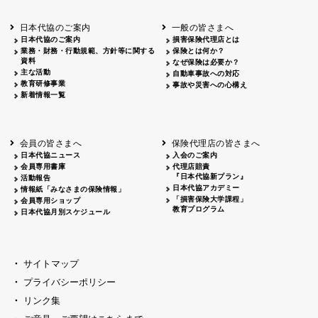
北海道
釧路
2026.05.28
タオルボランティア
北海道
釧路
2026.05.15
タオルボランティア
日本代協のご案内
一般の皆さまへ
青森
2026.06.25
出前授業
日本代協のご案内
損害保険代理店とは
秋田
2026.05.13
高校出前授業「車社会に出る高校生の君
業務・財務・行動規範、方針等に関する
保険とは何か？
宮城
2026.04.06
春の交通安全県民総ぐるみ運動出発式
資料
なぜ保険は必要か？
長野
中信
2026.04.06
春の交通安全運動
主な活動
自動車事故への対応
教育研修事業
長野
諏訪
2026.07.13
夏のやまびこ交通安全運動
事故や災害への心構え
新着情報一覧
長野
諏訪
2026.04.06
春の交通安全運動
富山
2026.06.28
献血活動
京都
2026.04.06
令和8年度春の交通安全スタート式
大阪
2026.07.01
自転車安全運転講習会 出前授業実施
会員の皆さまへ
保険代理店の皆さまへ
山口
東/西
2026.07.24
タイトル*
日本代協ニュース
入会のご案内
熊本
2026.04.07
あしなが育英会募金贈呈
会員専用書庫
代理店賠責
『日本代協新プラン』
活動報告
日本代協アカデミー
情報紙「みなさまの保険情報」
「損害保険大学課程」
会員専用ショップ
教育プログラム
日本代協月別スケジュール
サイトマップ
プライバシーポリシー
リンク集