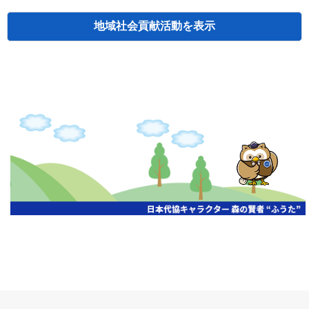
地域社会貢献活動
検索
主催
開催年月日
タイトル
北海道
札幌
2026.06.19
無保険車追放キャンペーン
北海道
札幌
2026.05.26
タオルボランティア
北海道
札幌
2026.04.13
防犯対策ペンの寄贈
北海道
室蘭
2026.06.17
無保険車追放キャンペーン・地震保険普
北海道
旭川
2026.07.24
無保険車追放キャンペーン
北海道
旭川
2026.06.05
無保険車追放キャンペーン
北海道
小樽
2026.06.26
無保険車追放キャンペーン
北海道
千歳
2026.07.30
タオルボランティア
北海道
函館
2026.05.26
無保険車追放キャンペーン
北海道
函館
2026.04.15
チャリティー基金寄付
北海道
釧路
2026.07.03
交通安全啓蒙活動『旗の波』
北海道
釧路
2026.05.29
タオルボランティア