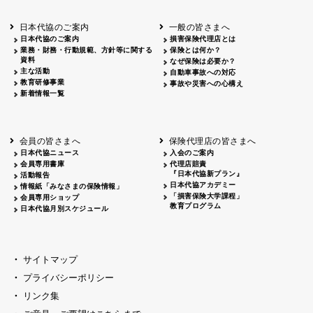
北海道
釧路
2026.05.28
タオルボランティア
北海道
釧路
2026.05.15
タオルボランティア
日本代協のご案内
一般の皆さまへ
青森
2026.06.25
出前授業
日本代協のご案内
損害保険代理店とは
秋田
2026.05.13
高校出前授業「車社会に出る高校生の君
業務・財務・行動規範、方針等に関する
保険とは何か？
宮城
2026.04.06
春の交通安全県民総ぐるみ運動出発式
資料
なぜ保険は必要か？
長野
中信
2026.04.06
春の交通安全運動
主な活動
自動車事故への対応
教育研修事業
長野
諏訪
2026.07.13
夏のやまびこ交通安全運動
事故や災害への心構え
新着情報一覧
長野
諏訪
2026.04.06
春の交通安全運動
富山
2026.06.28
献血活動
京都
2026.04.06
令和8年度春の交通安全スタート式
大阪
2026.07.01
自転車安全運転講習会 出前授業実施
会員の皆さまへ
保険代理店の皆さまへ
山口
東/西
2026.07.24
タイトル*
日本代協ニュース
入会のご案内
熊本
2026.04.07
あしなが育英会募金贈呈
会員専用書庫
代理店賠責
『日本代協新プラン』
活動報告
日本代協アカデミー
情報紙「みなさまの保険情報」
「損害保険大学課程」
会員専用ショップ
教育プログラム
日本代協月別スケジュール
サイトマップ
プライバシーポリシー
リンク集